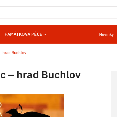
PAMÁTKOVÁ PÉČE
Novinky
 hrad Buchlov
 – hrad Buchlov