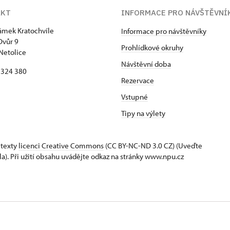
AKT
INFORMACE PRO NÁVŠTĚVNÍ
zámek Kratochvíle
Informace pro návštěvníky
Dvůr 9
Prohlídkové okruhy
Netolice
Návštěvní doba
8 324 380
Rezervace
Vstupné
Tipy na výlety
 texty
licenci Creative Commons
(CC BY-NC-ND 3.0 CZ) (Uveďte
la). Při užití obsahu uvádějte odkaz na stránky www.npu.cz