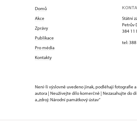
KONT
Domů
Akce
Státní 
Petrův 
Zprávy
384 11 
Publikace
tel: 38
Pro média
Kontakty
Není-li výslovně uvedeno jinak, podléhají fotografie a
autora | Neužívejte dílo komerčně | Nezasahujte do dí
a „zdroj: Národní památkový ústav“