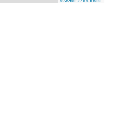
© Seznam.cz a.s. a další