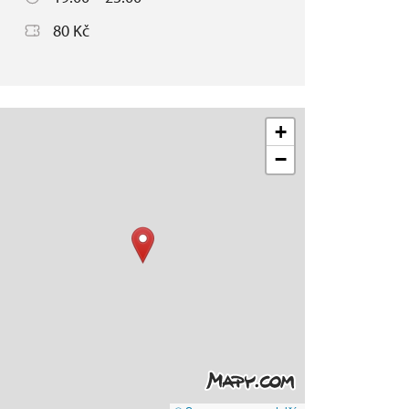
80 Kč
+
−