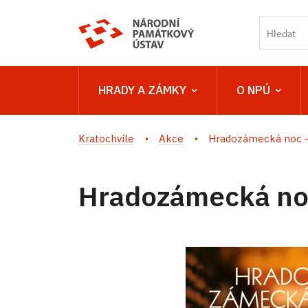
HRADY A ZÁMKY
O NPÚ
Kratochvíle
Akce
Hradozámecká noc –
Hradozámecká noc