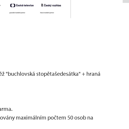
ěž "buchlovská stopětašedesátka" + hraná
darma.
mitovány maximálním počtem 50 osob na