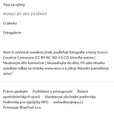
Tipy na výlety
MOHLO BY VÁS ZAJÍMAT
​​​​​​O zámku
Fotogalerie
Není-li výslovně uvedeno jinak, podléhají fotografie a texty
licenci
Creative Commons
(CC BY-NC-ND 3.0 CZ) (Uveďte autora |
Neužívejte dílo komerčně | Nezasahujte do díla). Při užití obsahu
uvádějte odkaz na stránky www.npu.cz a „zdroj: Národní památkový
ústav“
Právní ujednání
Prohlášení o přístupnosti
Řešení
spotřebitelských sporů
Všeobecné obchodní podmínky
Podmínky pro výpůjčky NPÚ
webeditor@npu.cz
Provozuje BluePool s.r.o.