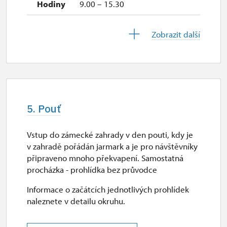
9.00 – 15.30
28. 10.
Zobrazit další
st
9.00 – 15.30
29. 10.
čt
5. Pouť
9.00 – 15.30
Vstup do zámecké zahrady v den pouti, kdy je
30. 10.
v zahradě pořádán jarmark a je pro návštěvníky
pá
připraveno mnoho překvapení. Samostatná
procházka - prohlídka bez průvodce
9.00 – 15.30
Informace o začátcích jednotlivých prohlídek
2. 11.-31. 12.
naleznete v detailu okruhu.
uzavřen