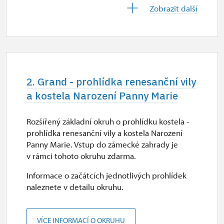
29. 10.
Zobrazit další
čt
9.00 – 15.30
30. 10.
pá
2. Grand - prohlídka renesanční vily
9.00 – 15.30
a kostela Narození Panny Marie
2. 11.-31. 12.
Rozšířený základní okruh o prohlídku kostela -
prohlídka renesanční vily a kostela Narození
uzavřen
Panny Marie. Vstup do zámecké zahrady je
v rámci tohoto okruhu zdarma.
Informace o začátcích jednotlivých prohlídek
2027
naleznete v detailu okruhu.
1. 1.-31. 3.
VÍCE INFORMACÍ O OKRUHU