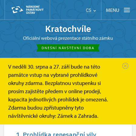
MENU
CS
Kratochvíle
oficiální webová prezentace státního zámku
DNEŠNÍ NÁVŠTĚVNÍ DOBA
V neděli 30. srpna a 27. září bude na této
Kratochvíle
Informace pro návštěvníky
Návštěvní doba
památce vstup na vybrané prohlídkové
okruhy zdarma. Bezplatnou vstupenku si
Návštěvní doba
prosím zajistěte předem v online prodeji,
kapacita jednotlivých prohlídek je omezená.
Zdarma budou zpřístupněny tyto
návštěvnické okruhy: Zámek a Zahrada.
1. Prohlídka renesanční vily