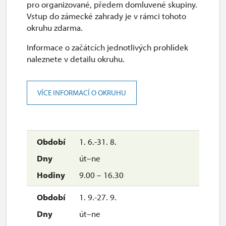
pro organizované, předem domluvené skupiny.
uzavřen
Vstup do zámecké zahrady je v rámci tohoto
okruhu zdarma.
Informace o začátcích jednotlivých prohlídek
2027
naleznete v detailu okruhu.
1. 1.-31. 3.
VÍCE INFORMACÍ O OKRUHU
uzavřen
1. 6.-31. 8.
út–ne
9.00 – 16.30
1. 9.-27. 9.
út–ne