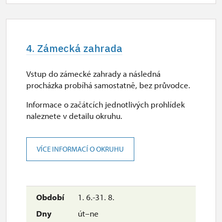
9.00 – 15.30
30. 10.
pá
4. Zámecká zahrada
9.00 – 15.30
Vstup do zámecké zahrady a následná
2. 11.-31. 12.
procházka probíhá samostatně, bez průvodce.
Informace o začátcích jednotlivých prohlídek
uzavřen
naleznete v detailu okruhu.
2027
VÍCE INFORMACÍ O OKRUHU
1. 1.-31. 3.
1. 6.-31. 8.
uzavřen
út–ne