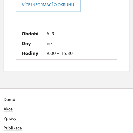
VÍCE INFORMACÍ O OKRUHU
2027
6. 9.
1. 1.-31. 3.
ne
9.00 – 15.30
uzavřen
Domů
Akce
Zprávy
Publikace