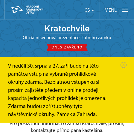
MENU
CS
Kratochvíle
oficiální webová prezentace státního zámku
DNES ZAVŘENO
V neděli 30. srpna a 27. září bude na této
Kratochvíle
Pro média
památce vstup na vybrané prohlídkové
okruhy zdarma. Bezplatnou vstupenku si
Pro média
prosím zajistěte předem v online prodeji,
kapacita jednotlivých prohlídek je omezená.
Zdarma budou zpřístupněny tyto
návštěvnické okruhy: Zámek a Zahrada.
Pro poskytnutí informací o zámku Kratochvíle, prosím,
kontaktujte přímo pana kastelána.