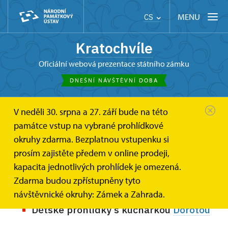
MENU
CS
Kratochvíle
oficiální webová prezentace státního zámku
DNEŠNÍ NÁVŠTĚVNÍ DOBA
V neděli 30. srpna a 27. září bude na této
Kratochvíle
Pro děti
památce vstup na vybrané prohlídkové
okruhy zdarma. Bezplatnou vstupenku si
Prohlídky pro rodiny s dětmi
prosím zajistěte předem v online prodeji,
kapacita jednotlivých prohlídek je omezená.
V letošním roce nabízíme originální prohlídky pro rodiče
Zdarma budou zpřístupněny tyto
s dětmi:
návštěvnické okruhy: Zámek a Zahrada.
Dětské prohlídky s kuchařkou
Dorotou