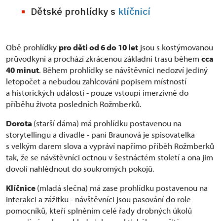
Dětské prohlídky s
klíčnicí
Obě prohlídky
pro děti od 6 do 10 let
jsou s kostýmovanou
průvodkyní a prochází zkrácenou základní trasu během
cca
40 minut
. Během prohlídky se návštěvníci nedozví jediný
letopočet a nebudou zahlcováni popisem místností
a historických událostí - pouze vstoupí imerzivně do
příběhu života posledních Rožmberků.
Dorota
(starší dáma) má prohlídku postavenou na
storytellingu a divadle - paní Braunová je spisovatelka
s velkým darem slova a vypráví napřímo příběh Rožmberků
tak, že se návštěvníci octnou v šestnáctém století a ona jim
dovolí nahlédnout do soukromých pokojů.
Klíčnice
(mladá slečna) má zase prohlídku postavenou na
interakci a zážitku - návštěvníci jsou pasování do role
pomocníků, kteří splněním celé řady drobných úkolů