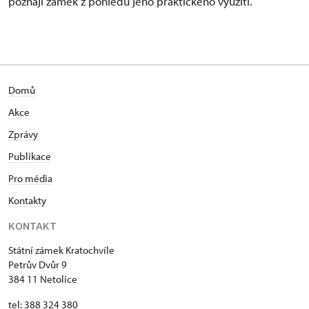
poznají zámek z pohledu jeho praktického využití.
Domů
Akce
Zprávy
Publikace
Pro média
Kontakty
KONTAKT
Státní zámek Kratochvíle
Petrův Dvůr 9
384 11 Netolice
tel: 388 324 380