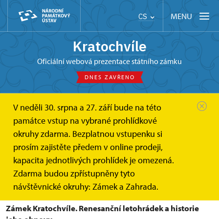
MENU
CS
Kratochvíle
oficiální webová prezentace státního zámku
DNES ZAVŘENO
V neděli 30. srpna a 27. září bude na této
Kratochvíle
O zámku
Knihy o Kratochvíli
památce vstup na vybrané prohlídkové
okruhy zdarma. Bezplatnou vstupenku si
Knihy o Kratochvíli
prosím zajistěte předem v online prodeji,
kapacita jednotlivých prohlídek je omezená.
Kde najdete historické souvislosti o renesanční
Zdarma budou zpřístupněny tyto
Kratochvíli.
návštěvnické okruhy: Zámek a Zahrada.
Zámek Kratochvíle. Renesanční letohrádek a historie