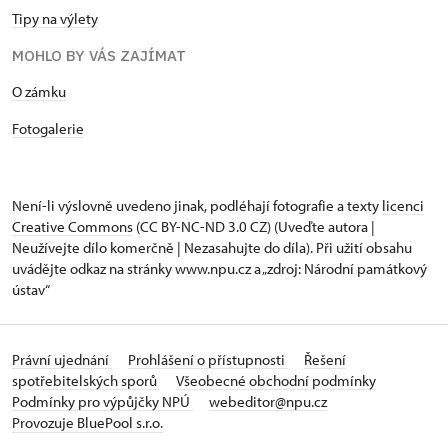
Tipy na výlety
MOHLO BY VÁS ZAJÍMAT
​​​​​​O zámku
Fotogalerie
Není-li výslovně uvedeno jinak, podléhají fotografie a texty
licenci
Creative Commons
(CC BY-NC-ND 3.0 CZ) (Uveďte autora |
Neužívejte dílo komerčně | Nezasahujte do díla). Při užití obsahu
uvádějte odkaz na stránky www.npu.cz a „zdroj: Národní památkový
ústav“
Právní ujednání
Prohlášení o přístupnosti
Řešení
spotřebitelských sporů
Všeobecné obchodní podmínky
Podmínky pro výpůjčky NPÚ
webeditor@npu.cz
Provozuje BluePool s.r.o.