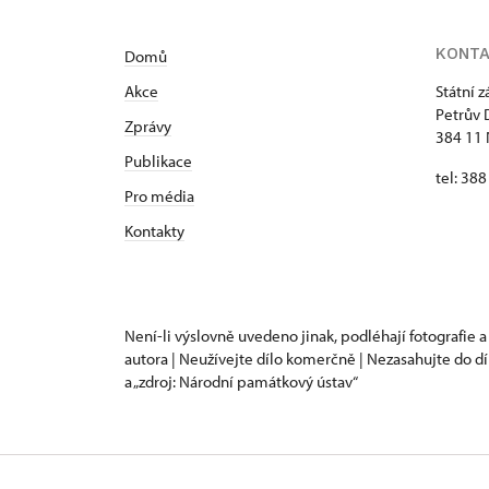
KONT
Domů
Akce
Státní 
Petrův 
Zprávy
384 11 
Publikace
tel: 38
Pro média
Kontakty
Není-li výslovně uvedeno jinak, podléhají fotografie a
autora | Neužívejte dílo komerčně | Nezasahujte do dí
a „zdroj: Národní památkový ústav“