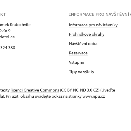
AKT
INFORMACE PRO NÁVŠTĚVNÍ
zámek Kratochvíle
Informace pro návštěvníky
Dvůr 9
Prohlídkové okruhy
Netolice
Návštěvní doba
8 324 380
Rezervace
Vstupné
Tipy na výlety
 texty
licenci Creative Commons
(CC BY-NC-ND 3.0 CZ) (Uveďte
la). Při užití obsahu uvádějte odkaz na stránky www.npu.cz