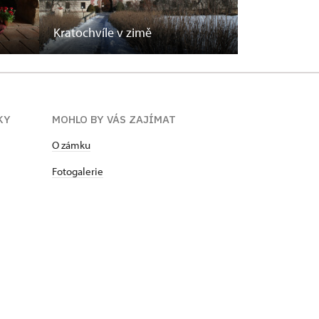
Kratochvíle v zimě
KY
MOHLO BY VÁS ZAJÍMAT
​​​​​​O zámku
Fotogalerie