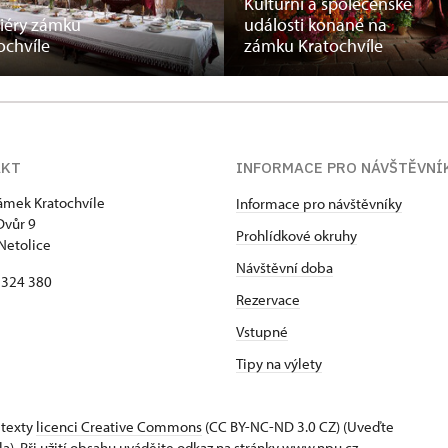
Kulturní a společenské
riéry zámku
události konané na
ochvíle
zámku Kratochvíle
AKT
INFORMACE PRO NÁVŠTĚVNÍ
zámek Kratochvíle
Informace pro návštěvníky
Dvůr 9
Prohlídkové okruhy
Netolice
Návštěvní doba
8 324 380
Rezervace
Vstupné
Tipy na výlety
 texty
licenci Creative Commons
(CC BY-NC-ND 3.0 CZ) (Uveďte
la). Při užití obsahu uvádějte odkaz na stránky www.npu.cz