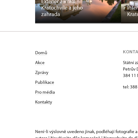
Exteriér zámku
Kratochvíle a jeho
Inte
zahrada
Krat
KONT
Domů
Akce
Státní 
Petrův 
Zprávy
384 11 
Publikace
tel: 38
Pro média
Kontakty
Není-li výslovně uvedeno jinak, podléhají fotografie a
autora | Neužívejte dílo komerčně | Nezasahujte do dí