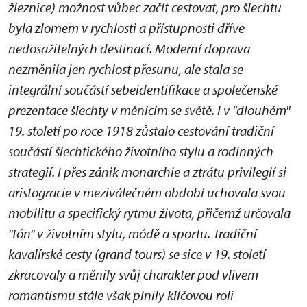
žleznice) možnost vůbec začít cestovat, pro šlechtu
byla zlomem v rychlosti a přístupnosti dříve
nedosažitelných destinací. Moderní doprava
nezměnila jen rychlost přesunu, ale stala se
integrální součástí sebeidentifikace a společenské
prezentace šlechty v měnícím se světě. I v "dlouhém"
19. století po roce 1918 zůstalo cestování tradiční
součástí šlechtického životního stylu a rodinných
strategií. I přes zánik monarchie a ztrátu privilegií si
aristogracie v meziválečném období uchovala svou
mobilitu a specifický rytmu života, přičemž určovala
"tón" v životním stylu, módě a sportu. Tradiční
kavalírské cesty (grand tours) se sice v 19. století
zkracovaly a měnily svůj charakter pod vlivem
romantismu stále však plnily klíčovou roli