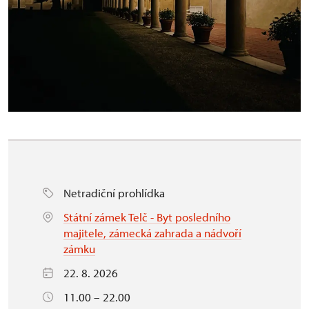
Netradiční prohlídka
Státní zámek Telč - Byt posledního
majitele, zámecká zahrada a nádvoří
zámku
22. 8. 2026
11.00 – 22.00