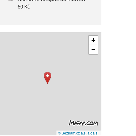
60 Kč
+
−
© Seznam.cz a.s. a další