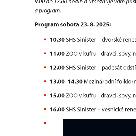
9.00 do 17.00 hodin a umožňuje vám přís
a program.
Program sobota 23. 8. 2025:
10.30
SHŠ Sinister – dvorské rene
11.00
ZOO v kufru - dravci, sovy, 
12.00
SHŠ Sinister – padesát ods
13.00–14.30
Mezinárodní folklorní
15.00
ZOO v kufru - dravci, sovy, 
16.00
SHŠ Sinister – vesnické ren