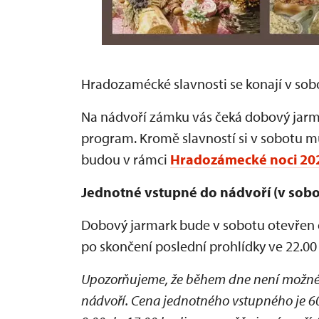
Hradozamécké slavnosti se konají v sob
Na nádvoří zámku vás čeká dobový jarma
program. Kromě slavností si v sobotu mů
budou v rámci
Hradozámecké noci 20
Jednotné vstupné do nádvoří (v sobot
Dobový jarmark bude v sobotu otevřen od
po skončení poslední prohlídky ve 22.00
Upozorňujeme, že během dne není možné
nádvoří. Cena jednotného vstupného je 60,