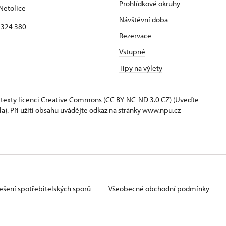
Prohlídkové okruhy
Netolice
Návštěvní doba
8 324 380
Rezervace
Vstupné
Tipy na výlety
 texty
licenci Creative Commons
(CC BY-NC-ND 3.0 CZ) (Uveďte
la). Při užití obsahu uvádějte odkaz na stránky www.npu.cz
ešení spotřebitelských sporů
Všeobecné obchodní podmínky