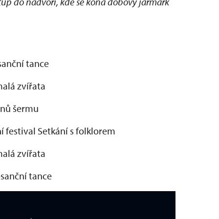
tup do nádvoří, kde se koná dobový jarmark
sanční tance
malá zvířata
tínů šermu
 festival Setkání s folklorem
malá zvířata
esanční tance