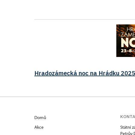
Hradozámecká noc na Hrádku 202
KONT
Domů
Akce
Státní 
Petrův 