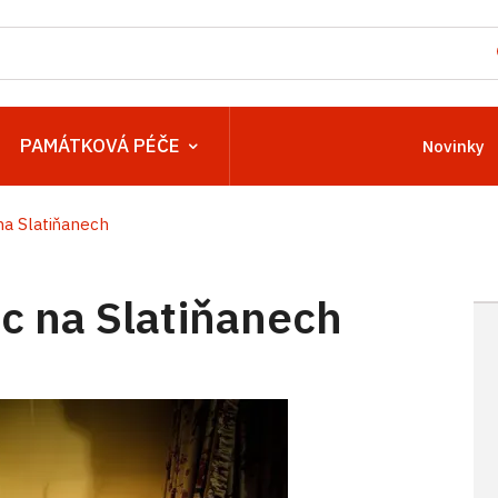
PAMÁTKOVÁ PÉČE
Novinky
a Slatiňanech
 na Slatiňanech