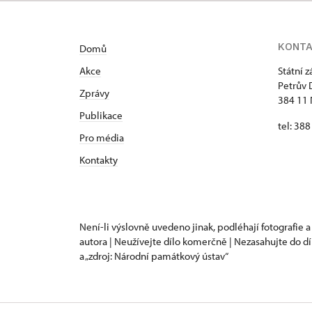
KONT
Domů
Akce
Státní 
Petrův 
Zprávy
384 11 
Publikace
tel: 38
Pro média
Kontakty
Není-li výslovně uvedeno jinak, podléhají fotografie a
autora | Neužívejte dílo komerčně | Nezasahujte do dí
a „zdroj: Národní památkový ústav“