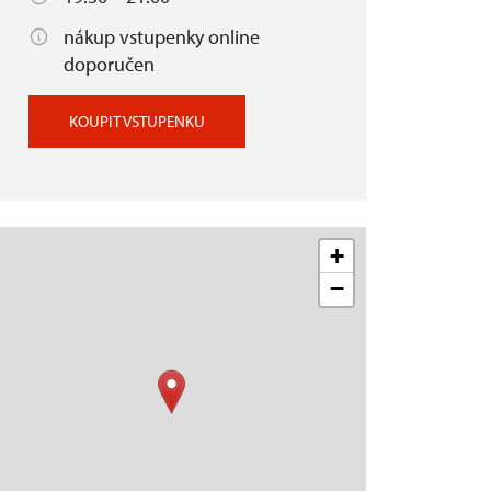
nákup vstupenky online
doporučen
KOUPIT VSTUPENKU
+
−