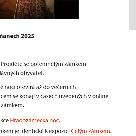
iňanech 2025
uje. Projděte se potemnělým zámkem
 dávných obyvatel.
noci otevírá až do večerních
cem se konají v časech uvedených v online
m zámkem.
akce
Hradozámecká noc
.
kem je identické k expozici
Celým zámkem
.