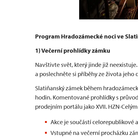
Program Hradozámecké noci ve Slat
1) Večerní prohlídky zámku
Navštivte svět, který jinde již neexist
a poslechněte si příběhy ze života jeho
Slatiňanský zámek během hradozámecké 
hodin. Komentované prohlídky s průvod
prodejním portálu jako XVII. HZN-Celý
Akce je součástí celorepublikové 
Vstupné na večerní procházku zám