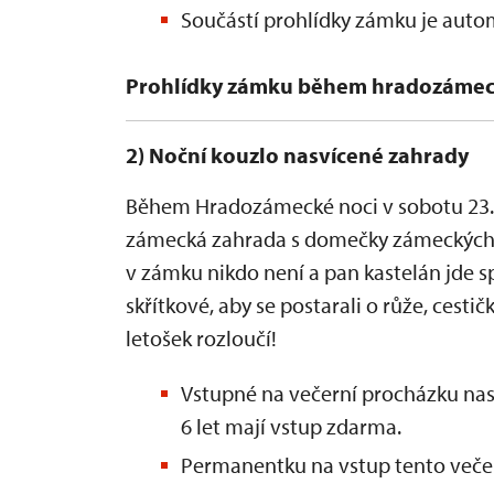
Součástí prohlídky zámku je auto
Prohlídky zámku během hradozámec
2) Noční kouzlo nasvícené zahrady
Během Hradozámecké noci v sobotu 23. 
zámecká zahrada s domečky zámeckých s
v zámku nikdo není a pan kastelán jde sp
skřítkové, aby se postarali o růže, cest
letošek rozloučí!
Vstupné na večerní procházku nas
6 let mají vstup zdarma.
Permanentku na vstup tento večer