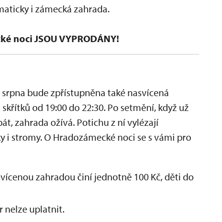
maticky i zámecká zahrada.
ké noci JSOU VYPRODÁNY!
srpna bude zpřístupněna také nasvícená
křítků od 19:00 do 22:30.
Po setmění, když už
át, zahrada ožívá. Potichu z ní vylézají
ičky i stromy. O Hradozámecké noci se s vámi pro
vícenou zahradou činí jednotně 100 Kč, děti do
 nelze uplatnit.