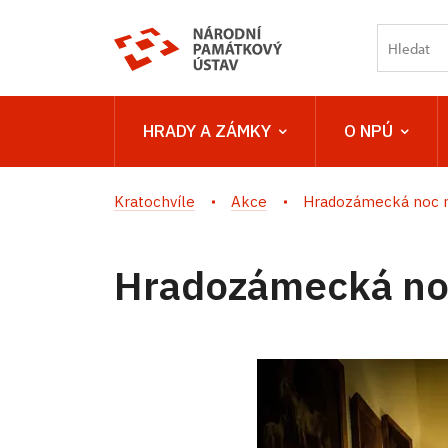
HRADY A ZÁMKY
O NPÚ
Kratochvíle
Akce
Hradozámecká noc n
Hradozámecká noc