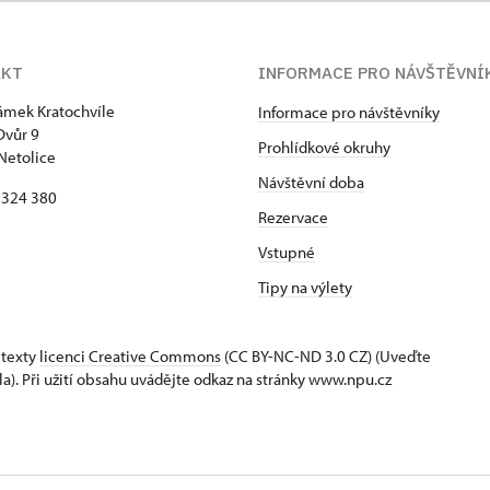
AKT
INFORMACE PRO NÁVŠTĚVNÍ
zámek Kratochvíle
Informace pro návštěvníky
Dvůr 9
Prohlídkové okruhy
Netolice
Návštěvní doba
8 324 380
Rezervace
Vstupné
Tipy na výlety
 texty
licenci Creative Commons
(CC BY-NC-ND 3.0 CZ) (Uveďte
la). Při užití obsahu uvádějte odkaz na stránky www.npu.cz