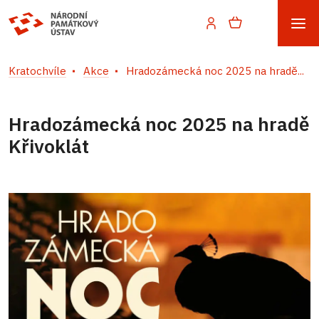
Kratochvíle
Akce
Hradozámecká noc 2025 na hradě...
Hradozámecká noc 2025 na hradě
Křivoklát