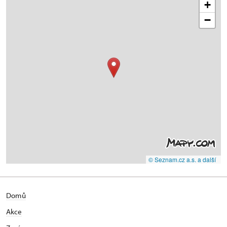
+
−
© Seznam.cz a.s. a další
Domů
Akce