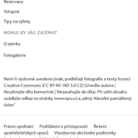
Rezervace
Vstupné
Tipy na výlety
MOHLO BY VÁS ZAJÍMAT
​​​​​​O zámku
Fotogalerie
Není-li výslovně uvedeno jinak, podléhají fotografie a texty
licenci
Creative Commons
(CC BY-NC-ND 3.0 CZ) (Uveďte autora |
Neužívejte dílo komerčně | Nezasahujte do díla). Při užití obsahu
uvádějte odkaz na stránky www.npu.cz a „zdroj: Národní památkový
ústav“
Právní ujednání
Prohlášení o přístupnosti
Řešení
spotřebitelských sporů
Všeobecné obchodní podmínky