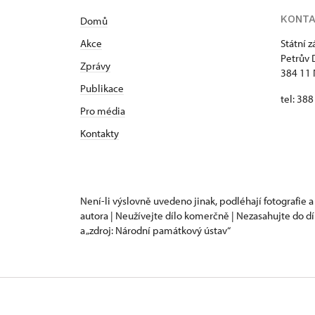
KONT
Domů
Akce
Státní 
Petrův 
Zprávy
384 11 
Publikace
tel: 38
Pro média
Kontakty
Není-li výslovně uvedeno jinak, podléhají fotografie a
autora | Neužívejte dílo komerčně | Nezasahujte do dí
a „zdroj: Národní památkový ústav“