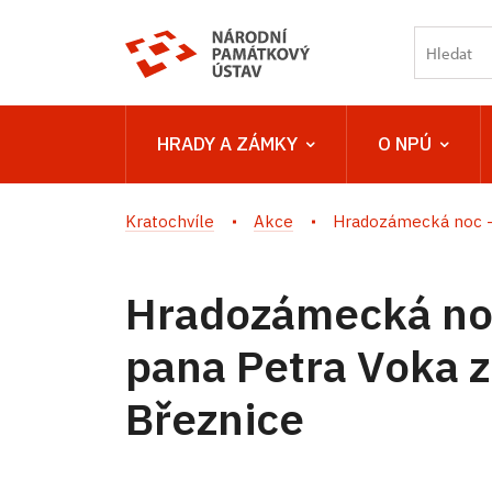
HRADY A ZÁMKY
O NPÚ
Kratochvíle
Akce
Hradozámecká noc – L
Hradozámecká noc
pana Petra Voka 
Březnice