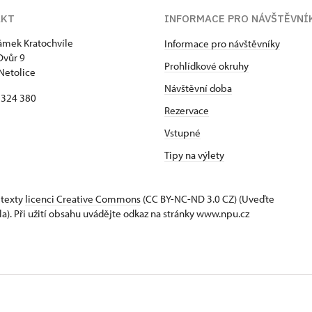
AKT
INFORMACE PRO NÁVŠTĚVNÍ
zámek Kratochvíle
Informace pro návštěvníky
Dvůr 9
Prohlídkové okruhy
Netolice
Návštěvní doba
8 324 380
Rezervace
Vstupné
Tipy na výlety
 texty
licenci Creative Commons
(CC BY-NC-ND 3.0 CZ) (Uveďte
la). Při užití obsahu uvádějte odkaz na stránky www.npu.cz