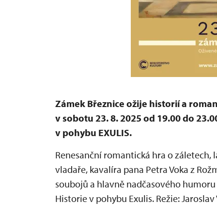
Zámek Březnice ožije historií a rom
v sobotu 23. 8. 2025 od 19.00 do 23.0
v pohybu EXULIS.
Renesanční romantická hra o záletech, 
vladaře, kavalíra pana Petra Voka z Rož
soubojů a hlavně nadčasového humoru v
Historie v pohybu Exulis. Režie: Jaroslav 