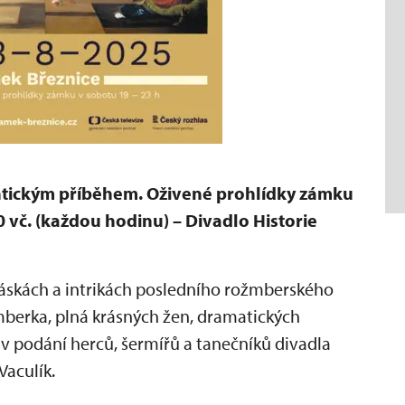
antickým příběhem. Oživené prohlídky zámku
0 vč. (každou hodinu) – Divadlo Historie
láskách a intrikách posledního rožmberského
mberka, plná krásných žen, dramatických
 podání herců, šermířů a tanečníků divadla
Vaculík.