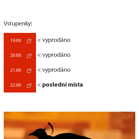
Vstupenky:
< vyprodáno
19.00
< vyprodáno
20.00
< vyprodáno
21.00
<
poslední místa
22.00