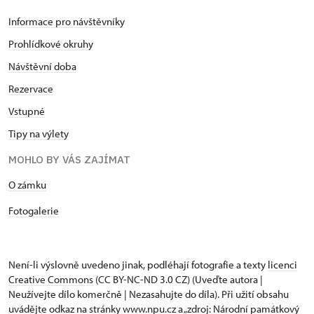
Informace pro návštěvníky
Prohlídkové okruhy
Návštěvní doba
Rezervace
Vstupné
Tipy na výlety
MOHLO BY VÁS ZAJÍMAT
​​​​​​O zámku
Fotogalerie
Není-li výslovně uvedeno jinak, podléhají fotografie a texty
licenci
Creative Commons
(CC BY-NC-ND 3.0 CZ) (Uveďte autora |
Neužívejte dílo komerčně | Nezasahujte do díla). Při užití obsahu
uvádějte odkaz na stránky www.npu.cz a „zdroj: Národní památkový