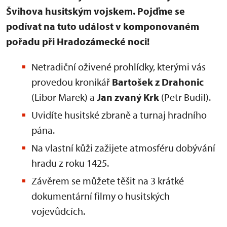
Švihova husitským vojskem. Pojďme se
podívat na tuto událost v komponovaném
pořadu při Hradozámecké noci!
Netradiční oživené prohlídky, kterými vás
provedou kronikář
Bartošek z Drahonic
(Libor Marek) a
Jan zvaný Krk
(Petr Budil).
Uvidíte husitské zbraně a turnaj hradního
pána.
Na vlastní kůži zažijete atmosféru dobývání
hradu z roku 1425.
Závěrem se můžete těšit na 3 krátké
dokumentární filmy o husitských
vojevůdcích.