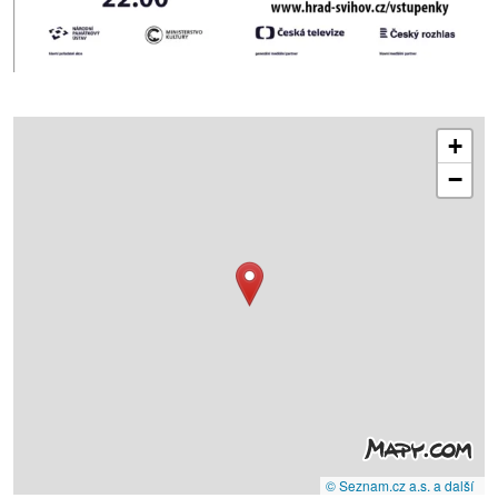
+
−
© Seznam.cz a.s. a další