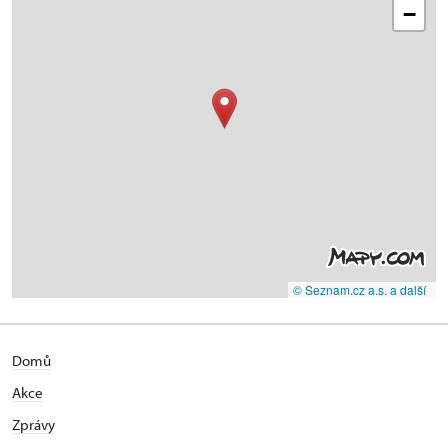
−
© Seznam.cz a.s. a další
Domů
Akce
Zprávy