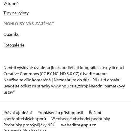
Vstupné
Tipy na výlety
MOHLO BY VÁS ZAJÍMAT
​​​​​​O zámku
Fotogalerie
Není-li výslovně uvedeno jinak, podléhají fotografie a texty
licenci
Creative Commons
(CC BY-NC-ND 3.0 CZ) (Uveďte autora |
Neužívejte dílo komerčně | Nezasahujte do díla). Při užití obsahu
uvádějte odkaz na stránky www.npu.cz a „zdroj: Národní památkový
ústav“
Právní ujednání
Prohlášení o přístupnosti
Řešení
spotřebitelských sporů
Všeobecné obchodní podmínky
Podmínky pro výpůjčky NPÚ
webeditor@npu.cz
Provozuje BluePool s.r.o.