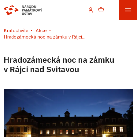
Kratochvíle
Akce
Hradozámecká noc na zámku v Rájci...
Hradozámecká noc na zámku
v Rájci nad Svitavou