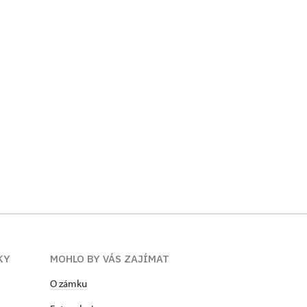
KY
MOHLO BY VÁS ZAJÍMAT
​​​​​​O zámku