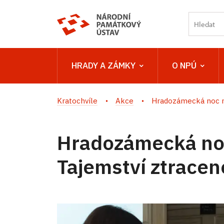
HRADY A ZÁMKY
O NPÚ
Kratochvíle
Akce
Hradozámecká noc na
Hradozámecká noc
Tajemství ztracen