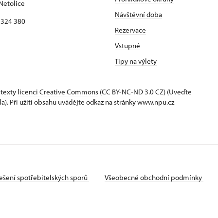
Netolice
Návštěvní doba
8 324 380
Rezervace
Vstupné
Tipy na výlety
 texty
licenci Creative Commons
(CC BY-NC-ND 3.0 CZ) (Uveďte
la). Při užití obsahu uvádějte odkaz na stránky www.npu.cz
ešení spotřebitelských sporů
Všeobecné obchodní podmínky