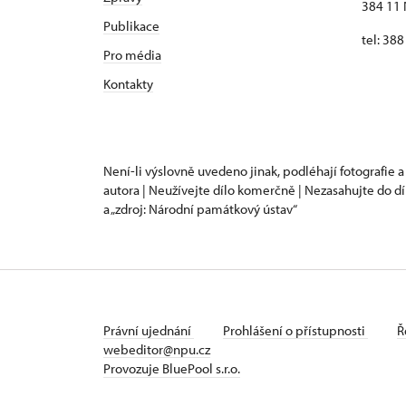
384 11 
Publikace
tel: 38
Pro média
Kontakty
Není-li výslovně uvedeno jinak, podléhají fotografie a
autora | Neužívejte dílo komerčně | Nezasahujte do dí
a „zdroj: Národní památkový ústav“
Právní ujednání
Prohlášení o přístupnosti
Ř
webeditor@npu.cz
Provozuje BluePool s.r.o.