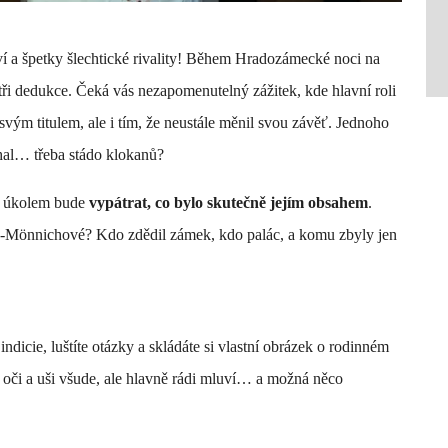
ví a špetky šlechtické rivality! Během Hradozámecké noci na
tři dedukce. Čeká vás nezapomenutelný zážitek, kde hlavní roli
svým titulem, ale i tím, že neustále měnil svou závěť. Jednoho
hal… třeba stádo klokanů?
ším úkolem bude
vypátrat, co bylo skutečně jejím obsahem
.
h-Mönnichové? Kdo zdědil zámek, kdo palác, a komu zbyly jen
icie, luštíte otázky a skládáte si vlastní obrázek o rodinném
 oči a uši všude, ale hlavně rádi mluví… a možná něco