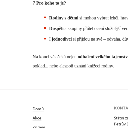
?
Pro koho to je?
Rodiny s dětmi
si mohou vybrat lehčí, hrav
Dospělí
a skupiny přátel ocení složitější ver
I
jednotlivci
si přijdou na své – odvaha, dův
Na konci vás čeká nejen
odhalení velkého tajemstv
poklad... nebo alespoň uznání knížecí rodiny.
KONT
Domů
Akce
Státní 
Petrův 
Zprávy