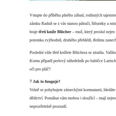
Vstupte do příběhu plného záhad, rodinných tajemst
zámku Raduň se z vás stanou pátrači, šifrantky a mis
hraje
třetí kníže Blücher
– muž, který proslul nejen 
potomka zvýhodnil, druhého přehlédl, třetímu zanec
Poslední vůle třetí knížete Blüchera se ztratila. Va
Komu připadl perlový náhrdelník po babičce Larisc
oči pro pláč?
?
Jak to funguje?
Volně se pohybujete zámeckými komnatami, hledáte ind
dědictví. Pomáhat vám mohou i sloužící – mají nejen
neprozřetelně prozradí.