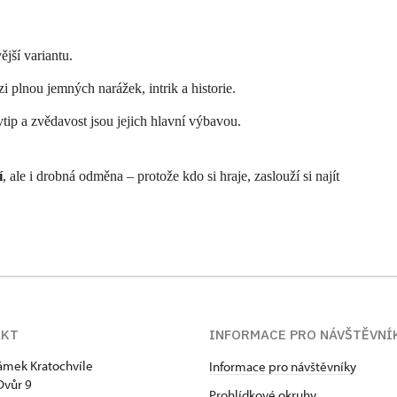
ější variantu.
zi plnou jemných narážek, intrik a historie.
tip a zvědavost jsou jejich hlavní výbavou.
í
, ale i drobná odměna – protože kdo si hraje, zaslouží si najít
AKT
INFORMACE PRO NÁVŠTĚVNÍ
zámek Kratochvíle
Informace pro návštěvníky
Dvůr 9
Prohlídkové okruhy