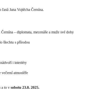
o časů Jana Vojtěcha Černína.
a Černína – diplomata, mecenáše a muže své doby
o šlechtu s přírodou
ádvoří i interiéry
 večerní atmosféře
 a to v
sobotu 23.8. 2025.