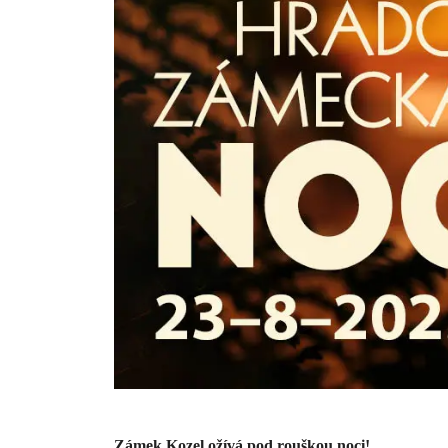
Zámek Kozel ožívá pod rouškou noci!