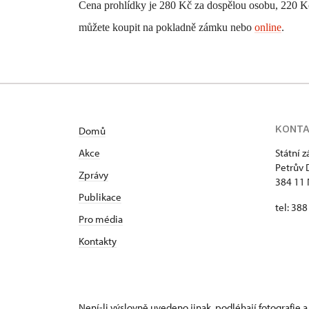
Cena prohlídky je 280 Kč za dospělou osobu, 220 Kč 
můžete koupit na pokladně zámku nebo
online
.
KONT
Domů
Akce
Státní 
Petrův 
Zprávy
384 11 
Publikace
tel: 38
Pro média
Kontakty
Není-li výslovně uvedeno jinak, podléhají fotografie a