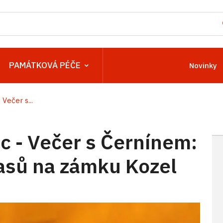
PAMÁTKOVÁ PÉČE
Novinky
Večer s...
 - Večer s Černínem:
asů na zámku Kozel