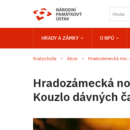
HRADY A ZÁMKY
O NPÚ
Kratochvíle
Akce
Hradozámecká noc - 
Hradozámecká noc
Kouzlo dávných č