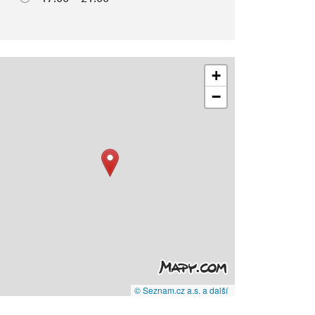
+
−
© Seznam.cz a.s. a další