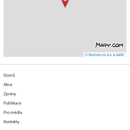
© Seznam.cz a.s. a další
Domů
Akce
Zprávy
Publikace
Pro média
Kontakty