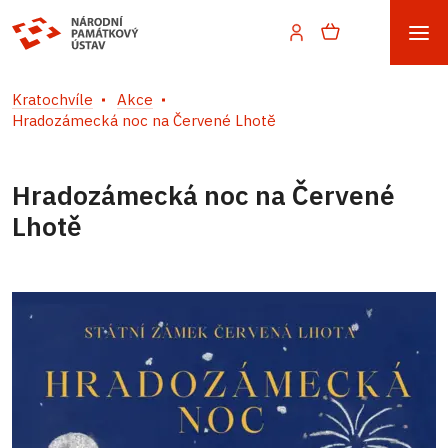
Kratochvíle
Akce
Hradozámecká noc na Červené Lhotě
Hradozámecká noc na Červené
Lhotě