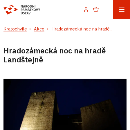
Kratochvíle
Akce
Hradozámecká noc na hradě...
Hradozámecká noc na hradě
Landštejně