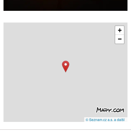
+
−
© Seznam.cz a.s. a další