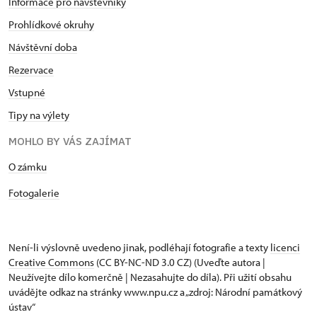
Informace pro návštěvníky
Prohlídkové okruhy
Návštěvní doba
Rezervace
Vstupné
Tipy na výlety
MOHLO BY VÁS ZAJÍMAT
​​​​​​O zámku
Fotogalerie
Není-li výslovně uvedeno jinak, podléhají fotografie a texty
licenci
Creative Commons
(CC BY-NC-ND 3.0 CZ) (Uveďte autora |
Neužívejte dílo komerčně | Nezasahujte do díla). Při užití obsahu
uvádějte odkaz na stránky www.npu.cz a „zdroj: Národní památkový
ústav“