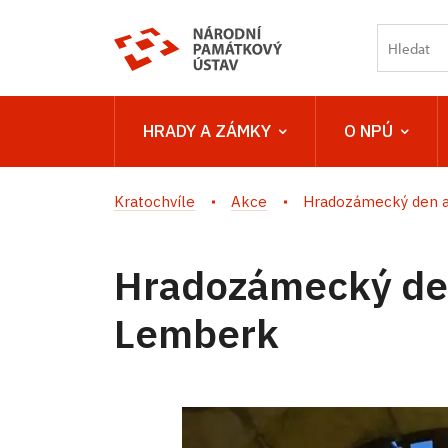
HRADY A ZÁMKY
O NPÚ
Kratochvíle
Akce
Hradozámecký den a 
Hradozámecký de
Lemberk