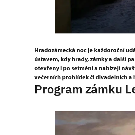
Hradozámecká noc je každoroční u
ústavem, kdy hrady, zámky a další pa
otevřeny i po setmění a nabízejí ná
večerních prohlídek či divadelních 
Program zámku L