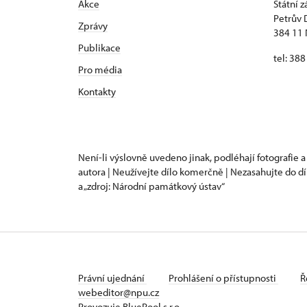
Akce
Státní 
Petrův 
Zprávy
384 11 
Publikace
tel: 38
Pro média
Kontakty
Není-li výslovně uvedeno jinak, podléhají fotografie a
autora | Neužívejte dílo komerčně | Nezasahujte do dí
a „zdroj: Národní památkový ústav“
Právní ujednání
Prohlášení o přístupnosti
Ř
webeditor@npu.cz
Provozuje BluePool s.r.o.