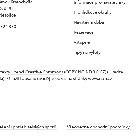
zámek Kratochvíle
Informace pro návštěvníky
Dvůr 9
Prohlídkové okruhy
Netolice
Návštěvní doba
8 324 380
Rezervace
Vstupné
Tipy na výlety
 texty
licenci Creative Commons
(CC BY-NC-ND 3.0 CZ) (Uveďte
la). Při užití obsahu uvádějte odkaz na stránky www.npu.cz
ešení spotřebitelských sporů
Všeobecné obchodní podmínky