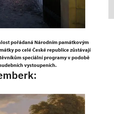
dálost pořádaná Národním památkovým
mátky po celé České republice zůstávají
vštěvníkům speciální programy v podobě
a hudebních vystoupeních.
emberk: