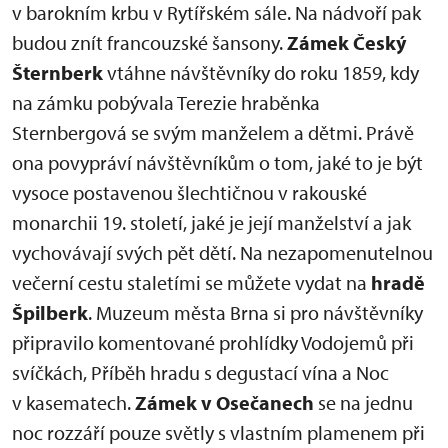
v barokním krbu v Rytířském sále. Na nádvoří pak
budou znít francouzské šansony.
Zámek Český
Šternberk
vtáhne návštěvníky do roku 1859, kdy
na zámku pobývala Terezie hraběnka
Sternbergová se svým manželem a dětmi. Právě
ona povypráví návštěvníkům o tom, jaké to je být
vysoce postavenou šlechtičnou v rakouské
monarchii 19. století, jaké je její manželství a jak
vychovávají svých pět dětí. Na nezapomenutelnou
večerní cestu staletími se můžete vydat na
hradě
Špilberk
. Muzeum města Brna si pro návštěvníky
připravilo komentované prohlídky Vodojemů při
svíčkách, Příběh hradu s degustací vína a Noc
v kasematech.
Zámek v Osečanech
se na jednu
noc rozzáří pouze světly s vlastním plamenem při