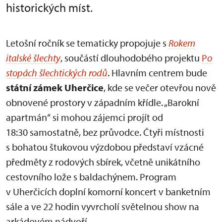
historických míst.
Letošní ročník se tematicky propojuje s
Rokem
italské šlechty
, součástí dlouhodobého projektu
P
o
stopách šlechtických rodů
. Hlavním centrem bude
státní zámek Uherčice
, kde se večer otevřou nově
obnovené prostory v západním křídle. „Barokní
apartmán“ si mohou zájemci projít od
18:30 samostatně, bez průvodce. Čtyři místnosti
s bohatou štukovou výzdobou představí vzácné
předměty z rodových sbírek, včetně unikátního
cestovního lože s baldachýnem. Program
v Uherčicích doplní komorní koncert v banketním
sále a ve 22 hodin vyvrcholí světelnou show na
arkádovém nádvoří.