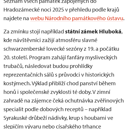
Seznam všech památek zapojených do
Hradozámecké noci 2025 v přehledu podle krajů
najdete na
webu Národního památkového ústavu
.
Za zmínku stojí například
státní zámek Hluboká
,
kde návštěvníci zažijí atmosféru slavné
schwarzenberské lovecké sezóny z 19. a počátku
20. století. Program zahájí fanfáry mysliveckých
trubačů, následovat budou prohlídky
reprezentačních sálů s průvodci v historických
kostýmech. Výklad přiblíží chod panství během
honů i společenské zvyklosti té doby. V zimní
zahradě na zájemce čeká ochutnávka zvěřinových
specialit podle dobových receptů – například
Syrakuské drůbeží nádivky, krup s houbami ve
slepičím vývaru nebo císařského trhance