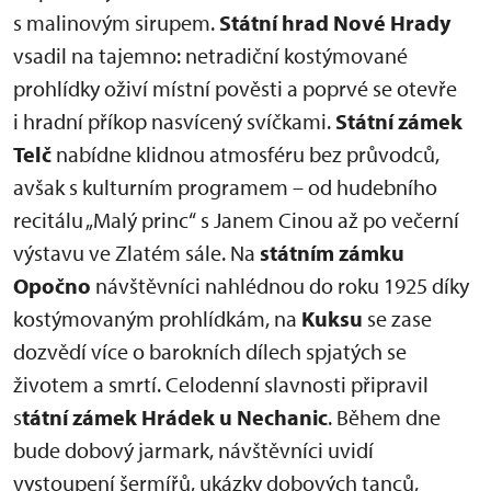
s malinovým sirupem.
Státní hrad Nové Hrady
vsadil na tajemno: netradiční kostýmované
prohlídky oživí místní pověsti a poprvé se otevře
i hradní příkop nasvícený svíčkami.
Státní zámek
Telč
nabídne klidnou atmosféru bez průvodců,
avšak s kulturním programem – od hudebního
recitálu „Malý princ“ s Janem Cinou až po večerní
výstavu ve Zlatém sále. Na
státním zámku
Opočno
návštěvníci nahlédnou do roku 1925 díky
kostýmovaným prohlídkám, na
Kuksu
se zase
dozvědí více o barokních dílech spjatých se
životem a smrtí. Celodenní slavnosti připravil
s
tátní zámek Hrádek u Nechanic
. Během dne
bude dobový jarmark, návštěvníci uvidí
vystoupení šermířů, ukázky dobových tanců,