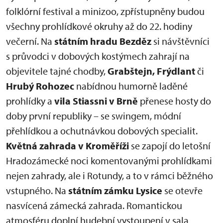
folklórní festival a minizoo, zpřístupněny budou
všechny prohlídkové okruhy až do 22. hodiny
večerní. Na
státním hradu Bezděz
si návštěvníci
s průvodci v dobových kostýmech zahrají na
objevitele tajné chodby,
Grabštejn, Frýdlant
či
Hrubý Rohozec
nabídnou humorně laděné
prohlídky a
vila Stiassni v Brně
přenese hosty do
doby první republiky – se swingem, módní
přehlídkou a ochutnávkou dobových specialit.
Květná zahrada v Kroměříži
se zapojí do letošní
Hradozámecké noci komentovanými prohlídkami
nejen zahrady, ale i Rotundy, a to v rámci běžného
vstupného. Na
státním zámku Lysice
se otevře
nasvícená zámecká zahrada. Romantickou
atmosféru doplní hudební vystoupení v sala