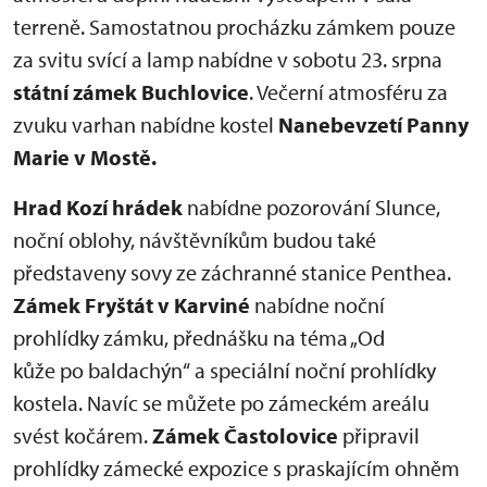
terreně. Samostatnou procházku zámkem pouze
za svitu svící a lamp nabídne v sobotu 23. srpna
státní zámek Buchlovice
. Večerní atmosféru za
zvuku varhan nabídne kostel
Nanebevzetí Panny
Marie v Mostě.
Hrad Kozí hrádek
nabídne pozorování Slunce,
noční oblohy, návštěvníkům budou také
představeny sovy ze záchranné stanice Penthea.
Zámek Fryštát v Karviné
nabídne noční
prohlídky zámku, přednášku na téma „Od
kůže po baldachýn“ a speciální noční prohlídky
kostela. Navíc se můžete po zámeckém areálu
svést kočárem.
Zámek Častolovice
připravil
prohlídky zámecké expozice s praskajícím ohněm