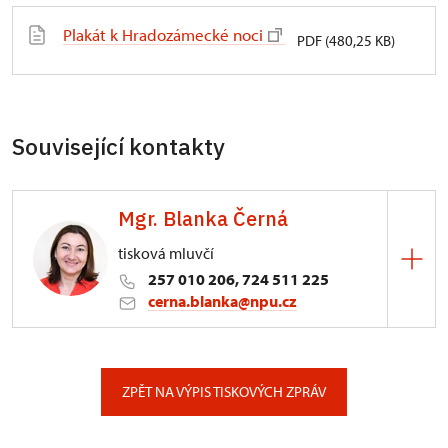
Plakát k Hradozámecké noci
PDF (480,25 KB)
Související kontakty
Mgr. Blanka Černá
tisková mluvčí
257 010 206, 724 511 225
cerna.blanka@npu.cz
Generální ředitelství NPÚ
Valdštejnské náměstí 162/3, Praha
ZPĚT NA VÝPIS TISKOVÝCH ZPRÁV