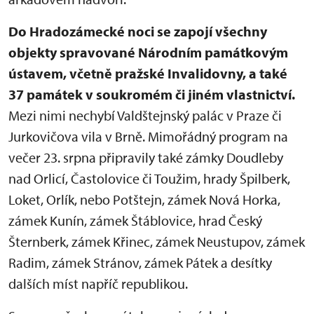
Do Hradozámecké noci se zapojí všechny
objekty spravované Národním památkovým
ústavem, včetně pražské Invalidovny, a také
37 památek v soukromém či jiném vlastnictví.
Mezi nimi nechybí Valdštejnský palác v Praze či
Jurkovičova vila v Brně. Mimořádný program na
večer 23. srpna připravily také zámky Doudleby
nad Orlicí, Častolovice či Toužim, hrady Špilberk,
Loket, Orlík, nebo Potštejn, zámek Nová Horka,
zámek Kunín, zámek Štáblovice, hrad Český
Šternberk, zámek Křinec, zámek Neustupov, zámek
Radim, zámek Stránov, zámek Pátek a desítky
dalších míst napříč republikou.