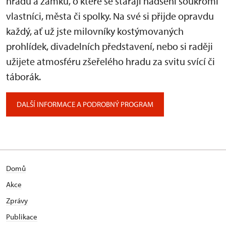
hradů a zámků, o které se starají nadšení soukromí
vlastníci, města či spolky. Na své si přijde opravdu
každý, ať už jste milovníky kostýmovaných
prohlídek, divadelních představení, nebo si raději
užijete atmosféru zšeřelého hradu za svitu svící či
táborák.
DALŠÍ INFORMACE A PODROBNÝ PROGRAM
Domů
Akce
Zprávy
Publikace