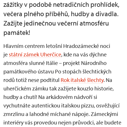
zážitky v podobě netradičních prohlídek,
večera plného příběhů, hudby a divadla.
Zažijte jedinečnou večerní atmosféru
památek!
Hlavním centrem letošní Hradozámecké noci
je
státní zámek Uherčice
, kde na vás dýchne
atmosféra slunné Itálie – projekt Národního
památkového ústavu Po stopách šlechtických
rodů totiž nese podtitul
Rok italské šlechty
. Na
uherčickém zámku tak zažijete kouzlo historie,
hudby a chutí! Na arkádovém nádvoří si
vychutnáte autentickou italskou pizzu, osvěžující
zmrzlinu a lahodné míchané nápoje. Zámeckými
interiéry vás provedou nejen průvodci, ale budete