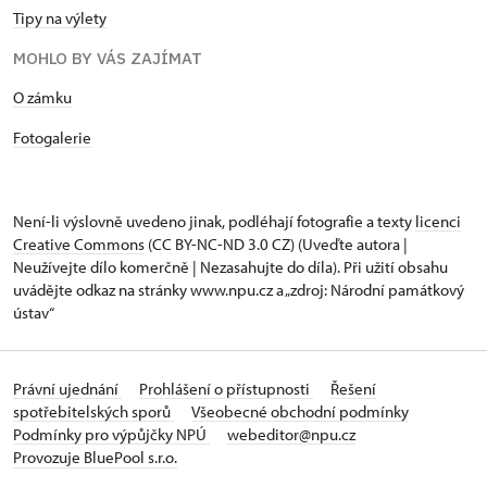
Tipy na výlety
MOHLO BY VÁS ZAJÍMAT
​​​​​​O zámku
Fotogalerie
Není-li výslovně uvedeno jinak, podléhají fotografie a texty
licenci
Creative Commons
(CC BY-NC-ND 3.0 CZ) (Uveďte autora |
Neužívejte dílo komerčně | Nezasahujte do díla). Při užití obsahu
uvádějte odkaz na stránky www.npu.cz a „zdroj: Národní památkový
ústav“
Právní ujednání
Prohlášení o přístupnosti
Řešení
spotřebitelských sporů
Všeobecné obchodní podmínky
Podmínky pro výpůjčky NPÚ
webeditor@npu.cz
Provozuje BluePool s.r.o.