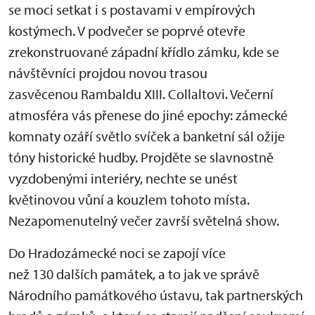
se moci setkat i s postavami v empírových
kostýmech. V podvečer se poprvé otevře
zrekonstruované západní křídlo zámku, kde se
návštěvníci projdou novou trasou
zasvěcenou Rambaldu XIII. Collaltovi. Večerní
atmosféra vás přenese do jiné epochy: zámecké
komnaty ozáří světlo svíček a banketní sál ožije
tóny historické hudby. Projděte se slavnostně
vyzdobenými interiéry, nechte se unést
květinovou vůní a kouzlem tohoto místa.
Nezapomenutelný večer završí světelná show.
Do Hradozámecké noci se zapojí více
než 130 dalších památek, a to jak ve správě
Národního památkového ústavu, tak partnerských