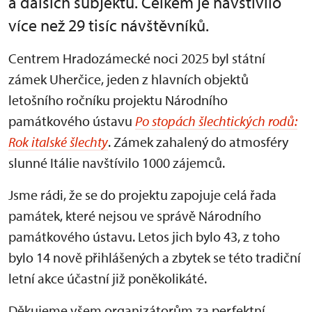
a dalších subjektů. Celkem je navštívilo
více než 29 tisíc návštěvníků.
Centrem Hradozámecké noci 2025 byl státní
zámek Uherčice, jeden z hlavních objektů
letošního ročníku projektu Národního
památkového ústavu
Po stopách šlechtických rodů:
Rok italské šlechty
. Zámek zahalený do atmosféry
slunné Itálie navštívilo 1000 zájemců.
Jsme rádi, že se do projektu zapojuje celá řada
památek, které nejsou ve správě Národního
památkového ústavu. Letos jich bylo 43, z toho
bylo 14 nově přihlášených a zbytek se této tradiční
letní akce účastní již poněkolikáté.
Děkujeme všem organizátorům za perfektní