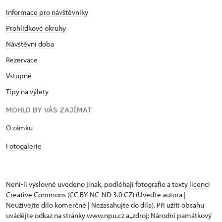
Informace pro návštěvníky
Prohlídkové okruhy
Návštěvní doba
Rezervace
Vstupné
Tipy na výlety
MOHLO BY VÁS ZAJÍMAT
​​​​​​O zámku
Fotogalerie
Není-li výslovně uvedeno jinak, podléhají fotografie a texty
licenci
Creative Commons
(CC BY-NC-ND 3.0 CZ) (Uveďte autora |
Neužívejte dílo komerčně | Nezasahujte do díla). Při užití obsahu
uvádějte odkaz na stránky www.npu.cz a „zdroj: Národní památkový