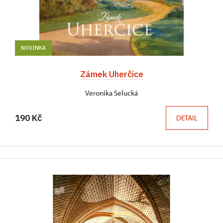
NOVINKA
Zámek Uherčice
Veronika Selucká
190 Kč
DETAIL