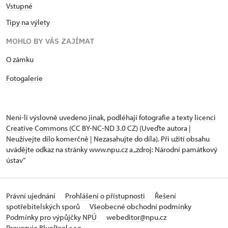
Vstupné
Tipy na výlety
MOHLO BY VÁS ZAJÍMAT
​​​​​​O zámku
Fotogalerie
Není-li výslovně uvedeno jinak, podléhají fotografie a texty
licenci
Creative Commons
(CC BY-NC-ND 3.0 CZ) (Uveďte autora |
Neužívejte dílo komerčně | Nezasahujte do díla). Při užití obsahu
uvádějte odkaz na stránky www.npu.cz a „zdroj: Národní památkový
ústav“
Právní ujednání
Prohlášení o přístupnosti
Řešení
spotřebitelských sporů
Všeobecné obchodní podmínky
Podmínky pro výpůjčky NPÚ
webeditor@npu.cz
Provozuje BluePool s.r.o.