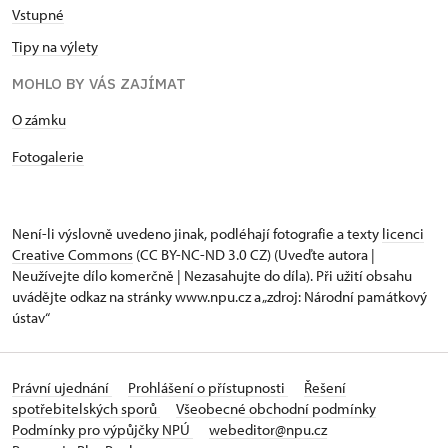
Vstupné
Tipy na výlety
MOHLO BY VÁS ZAJÍMAT
​​​​​​O zámku
Fotogalerie
Není-li výslovně uvedeno jinak, podléhají fotografie a texty
licenci
Creative Commons
(CC BY-NC-ND 3.0 CZ) (Uveďte autora |
Neužívejte dílo komerčně | Nezasahujte do díla). Při užití obsahu
uvádějte odkaz na stránky www.npu.cz a „zdroj: Národní památkový
ústav“
Právní ujednání
Prohlášení o přístupnosti
Řešení
spotřebitelských sporů
Všeobecné obchodní podmínky
Podmínky pro výpůjčky NPÚ
webeditor@npu.cz