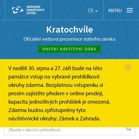
MENU
CS
Kratochvíle
oficiální webová prezentace státního zámku
DNEŠNÍ NÁVŠTĚVNÍ DOBA
V neděli 30. srpna a 27. září bude na této
Kratochvíle
Akce
památce vstup na vybrané prohlídkové
okruhy zdarma. Bezplatnou vstupenku si
Akce
prosím zajistěte předem v online prodeji,
kapacita jednotlivých prohlídek je omezená.
Zdarma budou zpřístupněny tyto
Vyhledávejte v akcích
návštěvnické okruhy: Zámek a Zahrada.