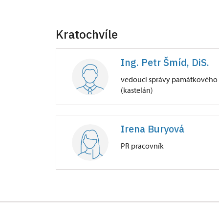
Kratochvíle
Ing. Petr Šmíd, DiS.
vedoucí správy památkového 
(kastelán)
Zámek Kratochvíle
Irena Buryová
Petrův Dvůr 9/, Kratochvíle
PR pracovník
Zámek Kratochvíle
Petrův Dvůr 9/, Kratochvíle
dílčí zástup kastelána