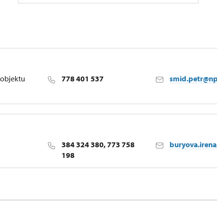
objektu
778 401 537
smid.petr@np
384 324 380, 773 758
buryova.iren
198