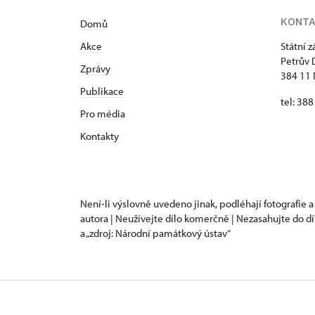
KONT
Domů
Akce
Státní 
Petrův 
Zprávy
384 11 
Publikace
tel: 38
Pro média
Kontakty
Není-li výslovně uvedeno jinak, podléhají fotografie a
autora | Neužívejte dílo komerčně | Nezasahujte do dí
a „zdroj: Národní památkový ústav“