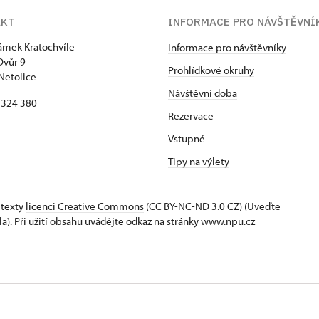
AKT
INFORMACE PRO NÁVŠTĚVNÍ
zámek Kratochvíle
Informace pro návštěvníky
Dvůr 9
Prohlídkové okruhy
Netolice
Návštěvní doba
8 324 380
Rezervace
Vstupné
Tipy na výlety
 texty
licenci Creative Commons
(CC BY-NC-ND 3.0 CZ) (Uveďte
la). Při užití obsahu uvádějte odkaz na stránky www.npu.cz