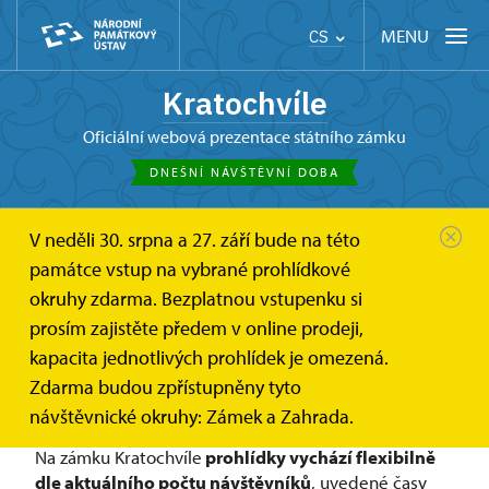
MENU
CS
Kratochvíle
oficiální webová prezentace státního zámku
DNEŠNÍ NÁVŠTĚVNÍ DOBA
V neděli 30. srpna a 27. září bude na této
Kratochvíle
Online vstupenky a dárkové poukazy
památce vstup na vybrané prohlídkové
Online vstupenky
okruhy zdarma. Bezplatnou vstupenku si
Online vstupenky
prosím zajistěte předem v online prodeji,
kapacita jednotlivých prohlídek je omezená.
Šetříte čas a místo na prohlídce máte jisté.
Zdarma budou zpřístupněny tyto
návštěvnické okruhy: Zámek a Zahrada.
Na zámku Kratochvíle
prohlídky vychází flexibilně
dle aktuálního počtu návštěvníků
, uvedené časy