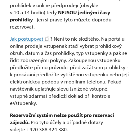
prohlídek v online předprodeji (obvykle
v 10 a 14 hodin) tedy
NEJSOU jedinými časy
prohlídky
- jen si právě tyto můžete dopředu
rezervovat.
Jak postupovat
? Není to nic složitého. Na portálu
online prodeje vstupenek stačí vybrat prohlídkový
okruh, datum a čas prohlídky, typ vstupenky a pak se
řídit zobrazenými pokyny. Zakoupenou vstupenku
předložíte přímo průvodci před začátkem prohlídky -
k prokázání předložíte vytištěnou vstupenku nebo její
elektronickou podobu v mobilním telefonu. Pokud
návštěvník uplatňuje slevu (snížené vstupné,
vstupné zdarma) předloží doklad při kontrole
eVstupenky.
Rezervační systém nelze použít pro rezervaci
zájezdů.
Pro tyto účely a případné dotazy
volejte +420 388 324 380.