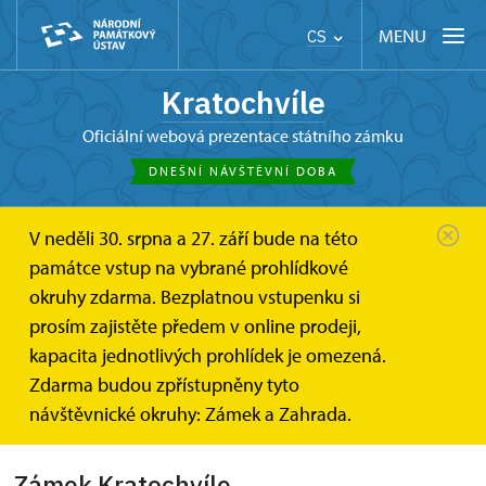
MENU
CS
Kratochvíle
oficiální webová prezentace státního zámku
DNEŠNÍ NÁVŠTĚVNÍ DOBA
V neděli 30. srpna a 27. září bude na této
Kratochvíle
Fotogalerie
památce vstup na vybrané prohlídkové
okruhy zdarma. Bezplatnou vstupenku si
Fotogalerie
prosím zajistěte předem v online prodeji,
kapacita jednotlivých prohlídek je omezená.
Zdarma budou zpřístupněny tyto
Zámek Kratochvíle
návštěvnické okruhy: Zámek a Zahrada.
Zámek Kratochvíle