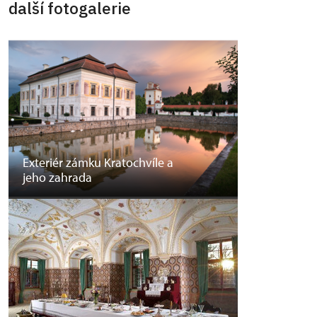
další fotogalerie
Exteriér zámku Kratochvíle a
jeho zahrada