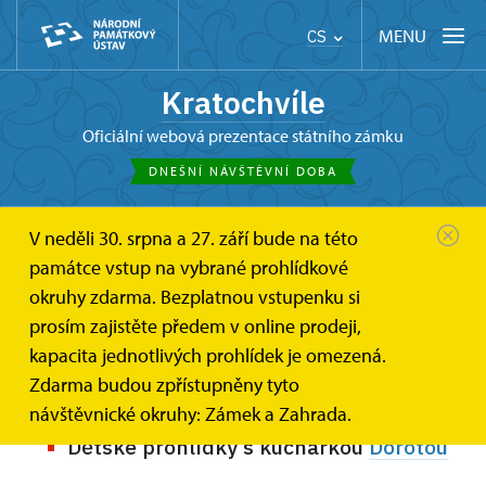
MENU
CS
Kratochvíle
oficiální webová prezentace státního zámku
DNEŠNÍ NÁVŠTĚVNÍ DOBA
V neděli 30. srpna a 27. září bude na této
Kratochvíle
Pro děti
památce vstup na vybrané prohlídkové
okruhy zdarma. Bezplatnou vstupenku si
Prohlídky pro rodiny s dětmi
prosím zajistěte předem v online prodeji,
kapacita jednotlivých prohlídek je omezená.
V letošním roce nabízíme originální prohlídky pro rodiče
Zdarma budou zpřístupněny tyto
s dětmi:
návštěvnické okruhy: Zámek a Zahrada.
Dětské prohlídky s kuchařkou
Dorotou