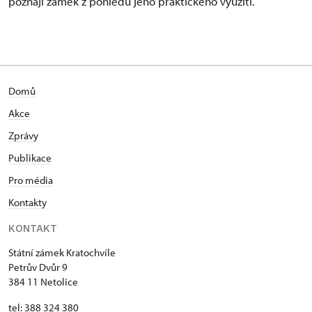
poznají zámek z pohledu jeho praktického využití.
Domů
Akce
Zprávy
Publikace
Pro média
Kontakty
KONTAKT
Státní zámek Kratochvíle
Petrův Dvůr 9
384 11 Netolice
tel: 388 324 380