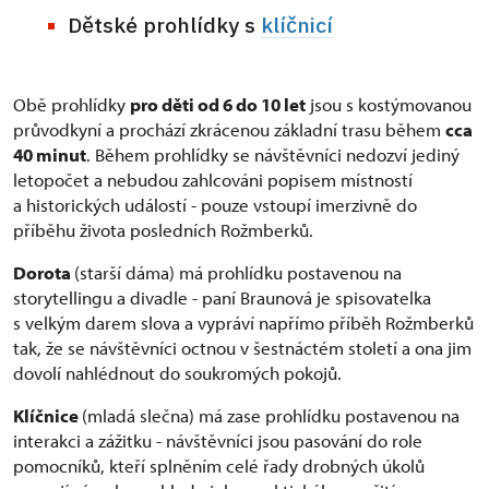
Dětské prohlídky s
klíčnicí
Obě prohlídky
pro děti od 6 do 10 let
jsou s kostýmovanou
průvodkyní a prochází zkrácenou základní trasu během
cca
40 minut
. Během prohlídky se návštěvníci nedozví jediný
letopočet a nebudou zahlcováni popisem místností
a historických událostí - pouze vstoupí imerzivně do
příběhu života posledních Rožmberků.
Dorota
(starší dáma) má prohlídku postavenou na
storytellingu a divadle - paní Braunová je spisovatelka
s velkým darem slova a vypráví napřímo příběh Rožmberků
tak, že se návštěvníci octnou v šestnáctém století a ona jim
dovolí nahlédnout do soukromých pokojů.
Klíčnice
(mladá slečna) má zase prohlídku postavenou na
interakci a zážitku - návštěvníci jsou pasování do role
pomocníků, kteří splněním celé řady drobných úkolů