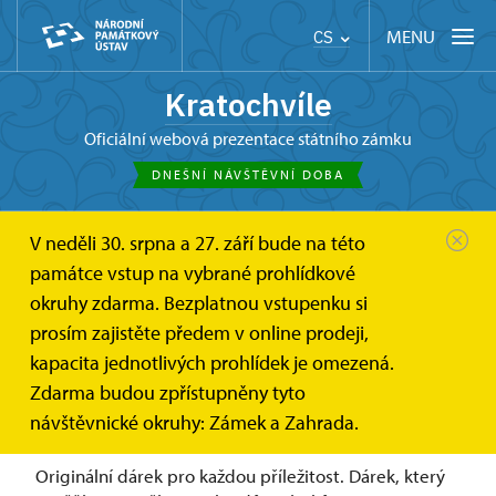
MENU
CS
Kratochvíle
oficiální webová prezentace státního zámku
DNEŠNÍ NÁVŠTĚVNÍ DOBA
V neděli 30. srpna a 27. září bude na této
Kratochvíle
Online vstupenky a dárkové poukazy
památce vstup na vybrané prohlídkové
Dárkové poukazy
okruhy zdarma. Bezplatnou vstupenku si
Dárkové poukazy
prosím zajistěte předem v online prodeji,
kapacita jednotlivých prohlídek je omezená.
Zdarma budou zpřístupněny tyto
Darujte svým blízkým zážitek. Naplánujte jim výlet na
návštěvnické okruhy: Zámek a Zahrada.
památku!
Originální dárek pro každou příležitost. Dárek, který