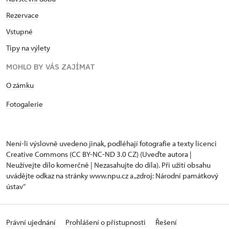
Rezervace
Vstupné
Tipy na výlety
MOHLO BY VÁS ZAJÍMAT
​​​​​​O zámku
Fotogalerie
Není-li výslovně uvedeno jinak, podléhají fotografie a texty
licenci
Creative Commons
(CC BY-NC-ND 3.0 CZ) (Uveďte autora |
Neužívejte dílo komerčně | Nezasahujte do díla). Při užití obsahu
uvádějte odkaz na stránky www.npu.cz a „zdroj: Národní památkový
ústav“
Právní ujednání
Prohlášení o přístupnosti
Řešení