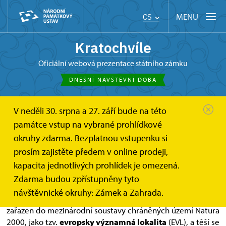
MENU
CS
Kratochvíle
oficiální webová prezentace státního zámku
DNEŠNÍ NÁVŠTĚVNÍ DOBA
V neděli 30. srpna a 27. září bude na této
Kratochvíle
Netopýři
památce vstup na vybrané prohlídkové
okruhy zdarma. Bezplatnou vstupenku si
Netopýři na zámku Kratochvíle
prosím zajistěte předem v online prodeji,
kapacita jednotlivých prohlídek je omezená.
Na půdu hlavní budovy zámku Kratochvíle se každoročně
Zdarma budou zpřístupněny tyto
na celé léto slétají netopýři velcí. Zámek byl díky
návštěvnické okruhy: Zámek a Zahrada.
přítomnosti této početné letní kolonie netopýra velkého
zařazen do mezinárodní soustavy chráněných území Natura
2000, jako tzv.
evropsky významná lokalita
(EVL), a těší se