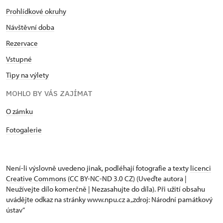
Prohlídkové okruhy
Návštěvní doba
Rezervace
Vstupné
Tipy na výlety
MOHLO BY VÁS ZAJÍMAT
​​​​​​O zámku
Fotogalerie
Není-li výslovně uvedeno jinak, podléhají fotografie a texty
licenci
Creative Commons
(CC BY-NC-ND 3.0 CZ) (Uveďte autora |
Neužívejte dílo komerčně | Nezasahujte do díla). Při užití obsahu
uvádějte odkaz na stránky www.npu.cz a „zdroj: Národní památkový
ústav“