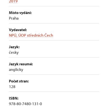
2019
Místo vydání:
Praha
Vydavatel:
NPÚ, ÚOP středních Čech
Jazyk:
česky
Jazyk resumé:
anglicky
Počet stran:
128
ISBN:
978-80-7480-131-0