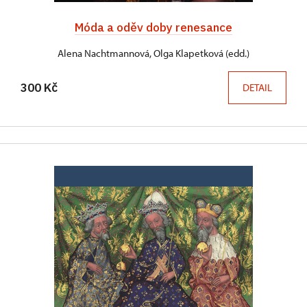
Móda a oděv doby renesance
Alena Nachtmannová, Olga Klapetková (edd.)
300 Kč
DETAIL