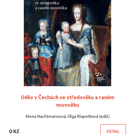
Oděv v Čechách ve středověku a raném
novověku
Alena Nachtmannová, Olga Klapetková (edd.)
0 Kč
DETAIL