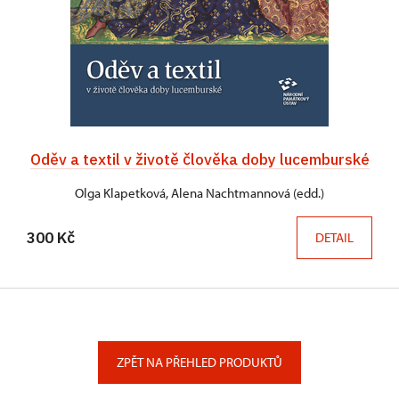
Oděv a textil v životě člověka doby lucemburské
Olga Klapetková, Alena Nachtmannová (edd.)
300 Kč
DETAIL
ZPĚT NA PŘEHLED PRODUKTŮ