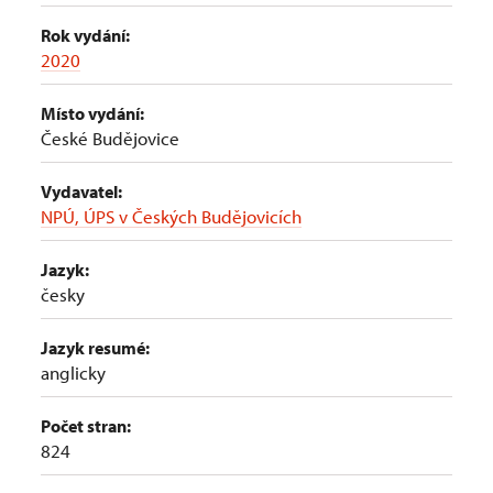
Rok vydání:
2020
Místo vydání:
České Budějovice
Vydavatel:
NPÚ, ÚPS v Českých Budějovicích
Jazyk:
česky
Jazyk resumé:
anglicky
Počet stran:
824