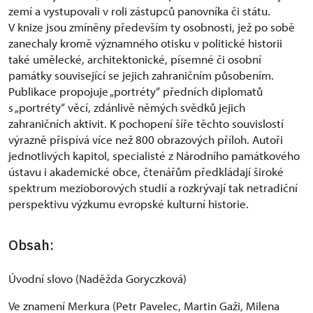
zemí a vystupovali v roli zástupců panovníka či státu.
V knize jsou zmíněny především ty osobnosti, jež po sobě
zanechaly kromě významného otisku v politické historii
také umělecké, architektonické, písemné či osobní
památky související se jejich zahraničním působením.
Publikace propojuje „portréty“ předních diplomatů
s „portréty“ věcí, zdánlivě němých svědků jejich
zahraničních aktivit. K pochopení šíře těchto souvislostí
výrazně přispívá více než 800 obrazových příloh. Autoři
jednotlivých kapitol, specialisté z Národního památkového
ústavu i akademické obce, čtenářům předkládají široké
spektrum mezioborových studií a rozkrývají tak netradiční
perspektivu výzkumu evropské kulturní historie.
Obsah:
Úvodní slovo (Naděžda Goryczková)
Ve znamení Merkura (Petr Pavelec, Martin Gaži, Milena