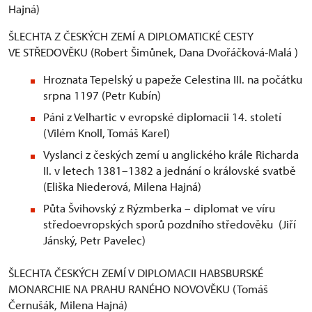
Hajná)
ŠLECHTA Z ČESKÝCH ZEMÍ A DIPLOMATICKÉ CESTY
VE STŘEDOVĚKU (Robert Šimůnek, Dana Dvořáčková-Malá )
Hroznata Tepelský u papeže Celestina III. na počátku
srpna 1197 (Petr Kubín)
Páni z Velhartic v evropské diplomacii 14. století
(Vilém Knoll, Tomáš Karel)
Vyslanci z českých zemí u anglického krále Richarda
II. v letech 1381–1382 a jednání o královské svatbě
(Eliška Niederová, Milena Hajná)
Půta Švihovský z Rýzmberka – diplomat ve víru
středoevropských sporů pozdního středověku (Jiří
Jánský, Petr Pavelec)
ŠLECHTA ČESKÝCH ZEMÍ V DIPLOMACII HABSBURSKÉ
MONARCHIE NA PRAHU RANÉHO NOVOVĚKU (Tomáš
Černušák, Milena Hajná)