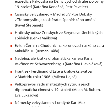
expedic z Rakouska na Dálný východ druhé poloviny
19. století (Kateřina Konečná, Petr Pavelec)
Císařský velvyslanec v Madridu Viktor Dubský
z Třebomyslic, jako sběratel španělského umění
(Pavel Štěpánek)
Hrdinský odkaz Zrinských ze Serynu ve šlechtických
sbírkách (Lenka Vaňková)
Evžen Černín z Chudenic na korunovaci ruského cara
Mikuláše II. (Roman Dáňa)
Nadějná, ale krátká diplomatická kariéra Karla
Vavřince ze Schwarzenbergu (Kateřina Hlavničková)
František Ferdinand d’Este a královská svatba
v Madridu roku 1906 (Milena Hajná)
Velkopřevoři řádu maltézských rytířů a jejich
diplomatická činnost v 19. století (Milan M. Buben,
Eva Lukášová)
Německý velvyslanec v Londýně Karl Max