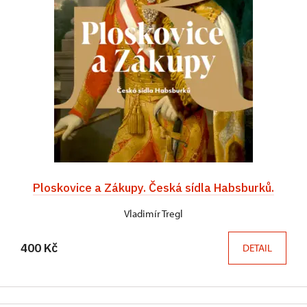
Ploskovice a Zákupy. Česká sídla Habsburků.
Vladimír Tregl
400 Kč
DETAIL