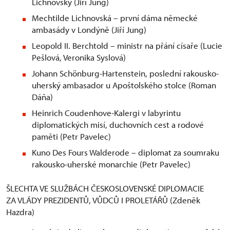
Lichnovský (Jiří Jung)
Mechtilde Lichnovská – první dáma německé
ambasády v Londýně (Jiří Jung)
Leopold II. Berchtold – ministr na přání císaře (Lucie
Pešlová, Veronika Syslová)
Johann Schönburg-Hartenstein, poslední rakousko-
uherský ambasador u Apoštolského stolce (Roman
Dáňa)
Heinrich Coudenhove-Kalergi v labyrintu
diplomatických misí, duchovních cest a rodové
paměti (Petr Pavelec)
Kuno Des Fours Walderode – diplomat za soumraku
rakousko-uherské monarchie (Petr Pavelec)
ŠLECHTA VE SLUŽBÁCH ČESKOSLOVENSKÉ DIPLOMACIE
ZA VLÁDY PREZIDENTŮ, VŮDCŮ I PROLETÁŘŮ (Zdeněk
Hazdra)