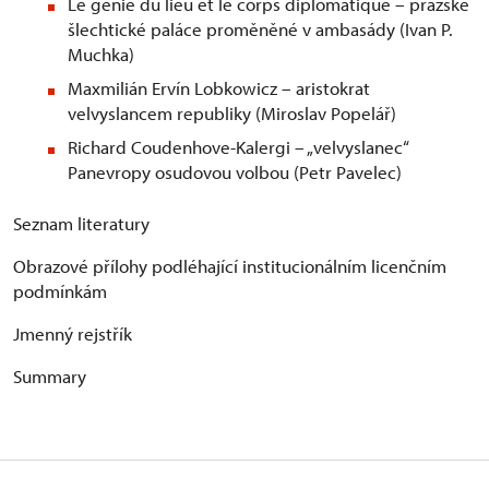
Le génie du lieu et le corps diplomatique – pražské
šlechtické paláce proměněné v ambasády (Ivan P.
Muchka)
Maxmilián Ervín Lobkowicz – aristokrat
velvyslancem republiky (Miroslav Popelář)
Richard Coudenhove-Kalergi – „velvyslanec“
Panevropy osudovou volbou (Petr Pavelec)
Seznam literatury
Obrazové přílohy podléhající institucionálním licenčním
podmínkám
Jmenný rejstřík
Summary