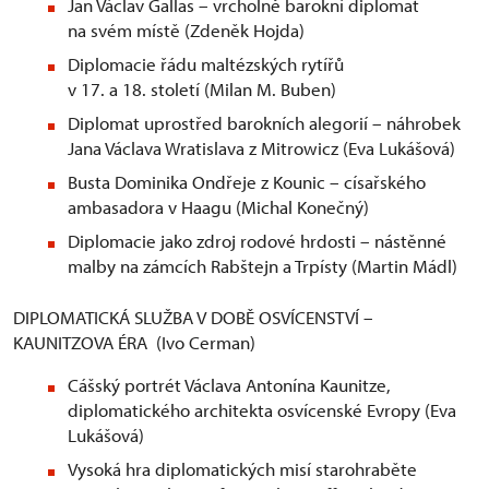
Jan Václav Gallas – vrcholně barokní diplomat
na svém místě (Zdeněk Hojda)
Diplomacie řádu maltézských rytířů
v 17. a 18. století (Milan M. Buben)
Diplomat uprostřed barokních alegorií – náhrobek
Jana Václava Wratislava z Mitrowicz (Eva Lukášová)
Busta Dominika Ondřeje z Kounic – císařského
ambasadora v Haagu (Michal Konečný)
Diplomacie jako zdroj rodové hrdosti – nástěnné
malby na zámcích Rabštejn a Trpísty (Martin Mádl)
DIPLOMATICKÁ SLUŽBA V DOBĚ OSVÍCENSTVÍ –
KAUNITZOVA ÉRA (Ivo Cerman)
Cášský portrét Václava Antonína Kaunitze,
diplomatického architekta osvícenské Evropy (Eva
Lukášová)
Vysoká hra diplomatických misí starohraběte