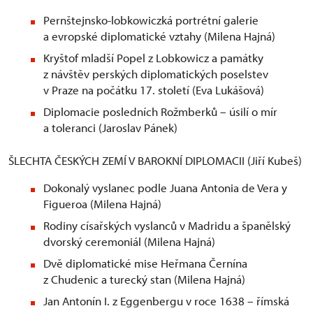
Pernštejnsko-lobkowiczká portrétní galerie
a evropské diplomatické vztahy (Milena Hajná)
Kryštof mladší Popel z Lobkowicz a památky
z návštěv perských diplomatických poselstev
v Praze na počátku 17. století (Eva Lukášová)
Diplomacie posledních Rožmberků – úsilí o mír
a toleranci (Jaroslav Pánek)
ŠLECHTA ČESKÝCH ZEMÍ V BAROKNÍ DIPLOMACII (Jiří Kubeš)
Dokonalý vyslanec podle Juana Antonia de Vera y
Figueroa (Milena Hajná)
Rodiny císařských vyslanců v Madridu a španělský
dvorský ceremoniál (Milena Hajná)
Dvě diplomatické mise Heřmana Černína
z Chudenic a turecký stan (Milena Hajná)
Jan Antonín I. z Eggenbergu v roce 1638 – římská