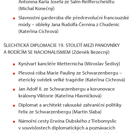
Antonína Karla Josefa ze Salm-Reifferscheidtu
(Michal Konečný)
Slavnostní garderoba dle předrevoluční francouzské
módy – obleky Jana Rudolfa Černína z Chudenic
(Kateřina Cichrová)
ŠLECHTICKÁ DIPLOMACIE 19. STOLETÍ MEZI PANOVNÍKY
A RODÍCÍM SE NACIONALISMEM (Zdeněk Bezecný)
Kynžvart kancléře Metternicha (Miroslav Šedivý)
Plesová róba Marie Pauliny ze Schwarzenbergu –
éterický svědek velké tragédie (Kateřina Cichrová)
Jan Adolf II. ze Schwarzenbergu a korunovace
královny Viktorie (Kateřina Hlavničková)
Diplomat a architekt rakouské zahraniční politiky
Felix ze Schwarzenbergu (Martin Slaba)
Námořní cesty Erwina Dubského z Třebomyslic
v souvislostech diplomatických a poznávacích