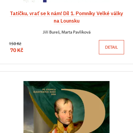
Tatíčku, vrať se k nám! Díl 1. Pomníky Velké války
na Lounsku
Jiří Bureš, Marta Pavlíková
150 Kč
DETAIL
70 Kč