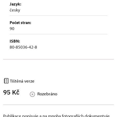
Jazyk:
česky
Počet stran:
90
ISBN:
80-85036-42-8
Tištěná verze
95 Kč
Rozebráno
Publikace popisuje a na mnoha fotografiích dokumentuje