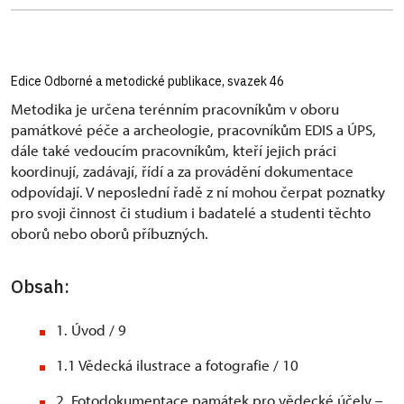
Edice Odborné a metodické publikace, svazek 46
Metodika je určena terénním pracovníkům v oboru
památkové péče a archeologie, pracovníkům EDIS a ÚPS,
dále také vedoucím pracovníkům, kteří jejich práci
koordinují, zadávají, řídí a za provádění dokumentace
odpovídají. V neposlední řadě z ní mohou čerpat poznatky
pro svoji činnost či studium i badatelé a studenti těchto
oborů nebo oborů příbuzných.
Obsah:
1. Úvod / 9
1.1 Vědecká ilustrace a fotografie / 10
2. Fotodokumentace památek pro vědecké účely –