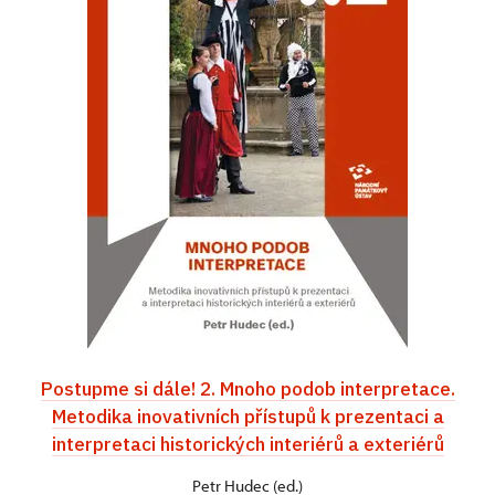
Postupme si dále! 2. Mnoho podob interpretace.
Metodika inovativních přístupů k prezentaci a
interpretaci historických interiérů a exteriérů
Petr Hudec (ed.)