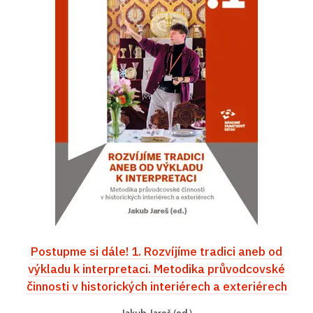
Postupme si dále! 1. Rozvíjíme tradici aneb od
výkladu k interpretaci. Metodika průvodcovské
činnosti v historických interiérech a exteriérech
Jakub Jareš (ed.)