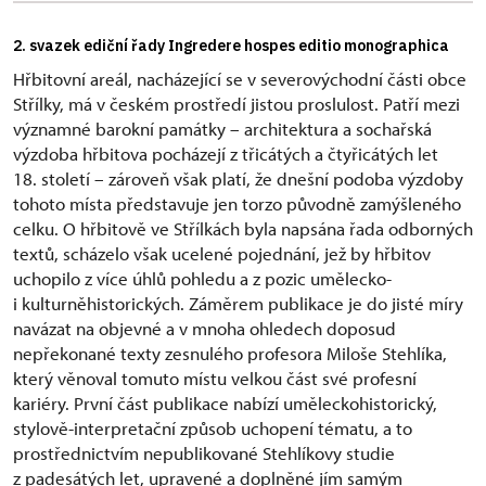
2. svazek ediční řady Ingredere hospes editio monographica
Hřbitovní areál, nacházející se v severovýchodní části obce
Střílky, má v českém prostředí jistou proslulost. Patří mezi
významné barokní památky – architektura a sochařská
výzdoba hřbitova pocházejí z třicátých a čtyřicátých let
18. století – zároveň však platí, že dnešní podoba výzdoby
tohoto místa představuje jen torzo původně zamýšleného
celku. O hřbitově ve Střílkách byla napsána řada odborných
textů, scházelo však ucelené pojednání, jež by hřbitov
uchopilo z více úhlů pohledu a z pozic umělecko-
i kulturněhistorických. Záměrem publikace je do jisté míry
navázat na objevné a v mnoha ohledech doposud
nepřekonané texty zesnulého profesora Miloše Stehlíka,
který věnoval tomuto místu velkou část své profesní
kariéry. První část publikace nabízí uměleckohistorický,
stylově-interpretační způsob uchopení tématu, a to
prostřednictvím nepublikované Stehlíkovy studie
z padesátých let, upravené a doplněné jím samým