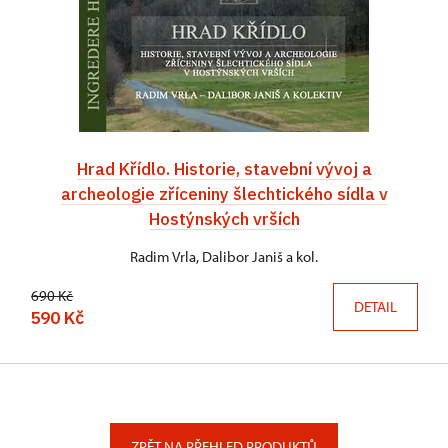
Hrad Křídlo. Historie, stavební vývoj a
archeologie zříceniny šlechtického sídla v
Hostýnských vrších
Radim Vrla, Dalibor Janiš a kol.
690 Kč
DETAIL
590 Kč
ZPĚT NA PŘEHLED PRODUKTŮ