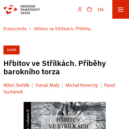
EN
Kratochvíle
Hřbitov ve Střílkách. Příběhy...
SLEVA
Hřbitov ve Střílkách. Příběhy
barokního torza
Miloš Stehlík
|
Tomáš Malý
|
Michal Konečný
|
Pavel
Suchánek