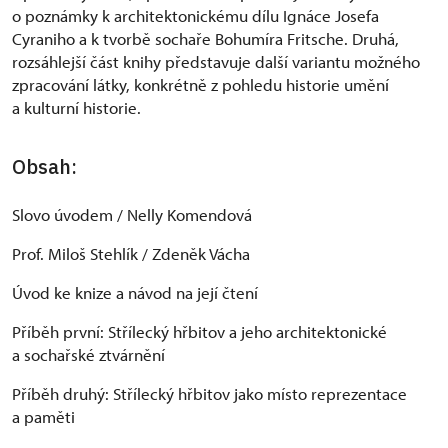
o poznámky k architektonickému dílu Ignáce Josefa
Cyraniho a k tvorbě sochaře Bohumíra Fritsche. Druhá,
rozsáhlejší část knihy představuje další variantu možného
zpracování látky, konkrétně z pohledu historie umění
a kulturní historie.
Obsah:
Slovo úvodem / Nelly Komendová
Prof. Miloš Stehlík / Zdeněk Vácha
Úvod ke knize a návod na její čtení
Příběh první: Střílecký hřbitov a jeho architektonické
a sochařské ztvárnění
Příběh druhý: Střílecký hřbitov jako místo reprezentace
a paměti