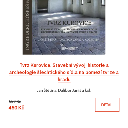
Tvrz Kurovice. Stavební vývoj, historie a
archeologie šlechtického sídla na pomezí tvrze a
hradu
Jan Štětina, Dalibor Janiš a kol.
559 Kč
DETAIL
450 Kč