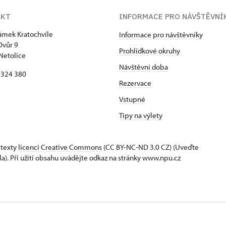
AKT
INFORMACE PRO NÁVŠTĚVNÍ
zámek Kratochvíle
Informace pro návštěvníky
Dvůr 9
Prohlídkové okruhy
Netolice
Návštěvní doba
8 324 380
Rezervace
Vstupné
Tipy na výlety
 texty
licenci Creative Commons
(CC BY-NC-ND 3.0 CZ) (Uveďte
la). Při užití obsahu uvádějte odkaz na stránky www.npu.cz