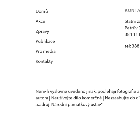
KONT
Domů
Akce
Státní 
Petrův 
Zprávy
384 11 
Publikace
tel: 38
Pro média
Kontakty
Není-li výslovně uvedeno jinak, podléhají fotografie a
autora | Neužívejte dílo komerčně | Nezasahujte do dí
a „zdroj: Národní památkový ústav“