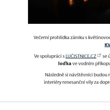
Večerní prohlídka zámku s květinovo
K
Ve spolupráci s
LUČISTNICE.CZ
se 
loďka
ve vodním příkop
Následně si návštěvníci budou
interiéry renesanční vily za do