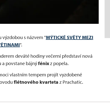
u výzdobou s názvem "
MÝTICKÉ SVĚTY MEZI
VĚTINAMI
".
úderem deváté hodiny večerní představí nová
u a povstane bájný
fénix
z popela.
 moci vlastním tempem projít vyzdobené
provodu
flétnového kvarteta
z Prachatic.