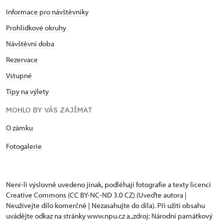
Informace pro návštěvníky
Prohlídkové okruhy
Návštěvní doba
Rezervace
Vstupné
Tipy na výlety
MOHLO BY VÁS ZAJÍMAT
​​​​​​O zámku
Fotogalerie
Není-li výslovně uvedeno jinak, podléhají fotografie a texty
licenci
Creative Commons
(CC BY-NC-ND 3.0 CZ) (Uveďte autora |
Neužívejte dílo komerčně | Nezasahujte do díla). Při užití obsahu
uvádějte odkaz na stránky www.npu.cz a „zdroj: Národní památkový