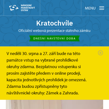
MENU
Kratochvíle
oficiální webová prezentace státního zámku
DNEŠNÍ NÁVŠTĚVNÍ DOBA
V neděli 30. srpna a 27. září bude na této
Kratochvíle
Akce
Koncert Szidi Tobias v renesanční...
památce vstup na vybrané prohlídkové
okruhy zdarma. Bezplatnou vstupenku si
Koncert Szidi Tobias v renesanční
prosím zajistěte předem v online prodeji,
zahradě
kapacita jednotlivých prohlídek je omezená.
Zdarma budou zpřístupněny tyto
návštěvnické okruhy: Zámek a Zahrada.