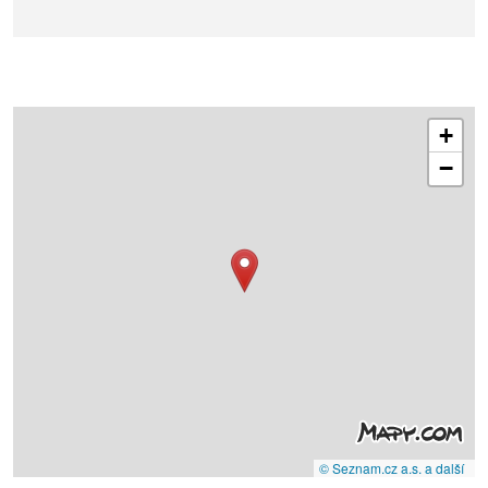
+
−
© Seznam.cz a.s. a další