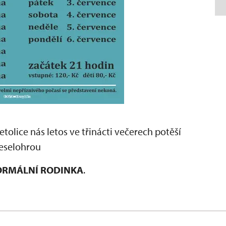
tolice nás letos ve třinácti večerech potěší
eselohrou
ORMÁLNÍ RODINKA
.