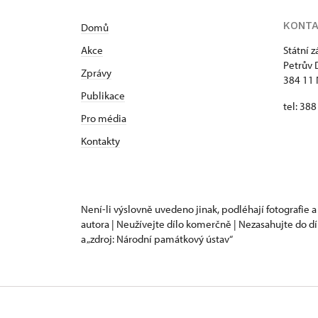
KONT
Domů
Akce
Státní 
Petrův 
Zprávy
384 11 
Publikace
tel: 38
Pro média
Kontakty
Není-li výslovně uvedeno jinak, podléhají fotografie a
autora | Neužívejte dílo komerčně | Nezasahujte do dí
a „zdroj: Národní památkový ústav“