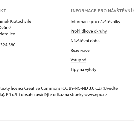
AKT
INFORMACE PRO NÁVŠTĚVNÍ
zámek Kratochvíle
Informace pro návštěvníky
Dvůr 9
Prohlídkové okruhy
Netolice
Návštěvní doba
8 324 380
Rezervace
Vstupné
Tipy na výlety
 texty
licenci Creative Commons
(CC BY-NC-ND 3.0 CZ) (Uveďte
la). Při užití obsahu uvádějte odkaz na stránky www.npu.cz