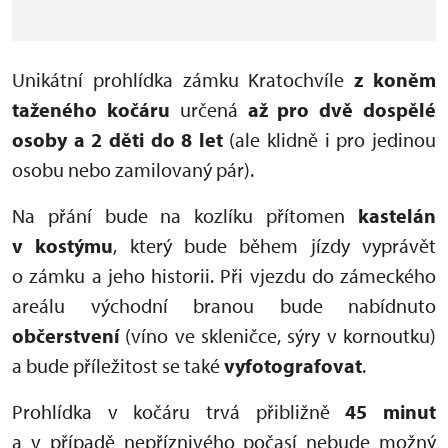
Unikátní prohlídka zámku Kratochvíle
z koněm
taženého kočáru
určená
až pro dvě dospělé
osoby a 2 děti do 8 let
(ale klidně i pro jedinou
osobu nebo zamilovaný pár).
Na přání bude na kozlíku přítomen
kastelán
v kostýmu
, který bude během jízdy vyprávět
o zámku a jeho historii. Při vjezdu do zámeckého
areálu východní branou bude nabídnuto
občerstvení
(víno ve skleničce, sýry v kornoutku)
a bude příležitost se také
vyfotografovat
.
Prohlídka v kočáru trvá přibližně
45 minut
a v případě nepříznivého počasí nebude možný